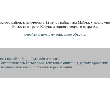
нского района), примерно в 12 км от райцентра Майма, у подножия
близости от реки Катунь и горного теплого озера Ая.
перейти к полному описанию объекта
ылка на сайт
sib-guide.ru
обязательна.
не ограничиваясь только ими, текстовые описания, фотографические
явления каких-либо претензий и рекламаций.