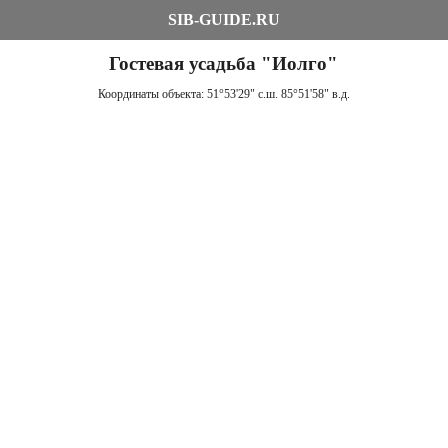
SIB-GUIDE.RU
Гостевая усадьба "Иолго"
Координаты объекта:
51°53'29" с.ш. 85°51'58" в.д.