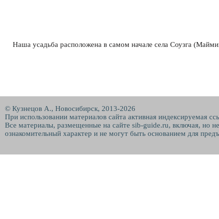
Наша усадьба расположена в самом начале села Соузга (Майми
© Кузнецов А., Новосибирск, 2013-2026
При использовании материалов сайта активная индексируемая сс
Все материалы, размещенные на сайте sib-guide.ru, включая, но 
ознакомительный характер и не могут быть основанием для предъ