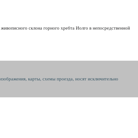
 живописного склона горного хребта Иолго в непосредственной
 изображения, карты, схемы проезда, носят исключительно