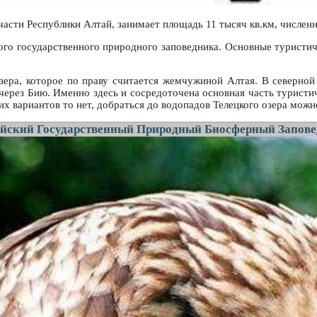
асти Республики Алтай, занимает площадь 11 тысяч кв.км, численн
го государственного природного заповедника. Основные туристич
зера, которое по праву считается жемчужиной Алтая. В северной 
ерез Бию. Именно здесь и сосредоточена основная часть туристи
их вариантов то нет, добраться до водопадов Телецкого озера можн
йский Государственный Природный Биосферный Запов