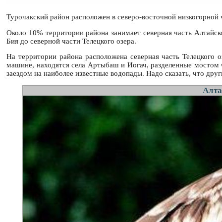
Турочакский район расположен в северо-восточной низкогорной ч
Около 10% территории района занимает северная часть Алтайско
Бия до северной части Телецкого озера.
На территории района расположена северная часть Телецкого о
машине, находятся села Артыбаш и Иогач, разделенные мостом ч
заездом на наиболее известные водопады. Надо сказать, что друг
Алта