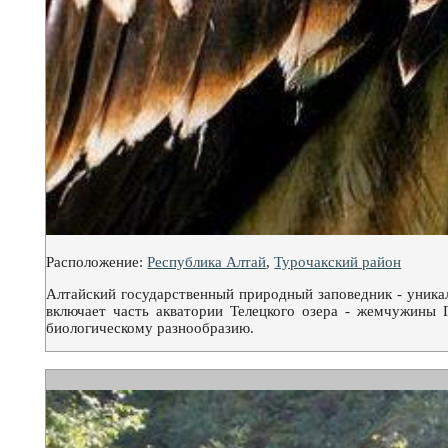
Расположение:
Республика Алтай
,
Турочакский район
Алтайский государственный природный заповедник - уник
включает часть акватории Телецкого озера - жемчужины 
биологическому разнообразию.