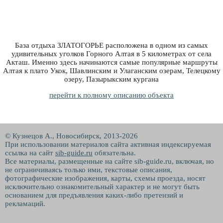
База отдыха ЗЛАТОГОРЬЕ расположена в одном из самых
удивительных уголков Горного Алтая в 5 километрах от села
Акташ. Именно здесь начинаются самые популярные маршруты
Алтая к плато Укок, Шавлинским и Улаганским озерам, Телецкому
озеру, Пазырыкским кургана
перейти к полному описанию объекта
© Кузнецов А., Новосибирск, 2013-2026
При использовании материалов сайта активная индексируемая
ссылка на сайт
sib-guide.ru
обязательна.
Все материалы, размещенные на сайте sib-guide.ru, включая, но
не ограничиваясь только ими, текстовые описания,
фотографические изображения, карты, схемы проезда, носят
исключительно ознакомительный характер и не могут быть
основанием для предъявления каких-либо претензий и
рекламаций.