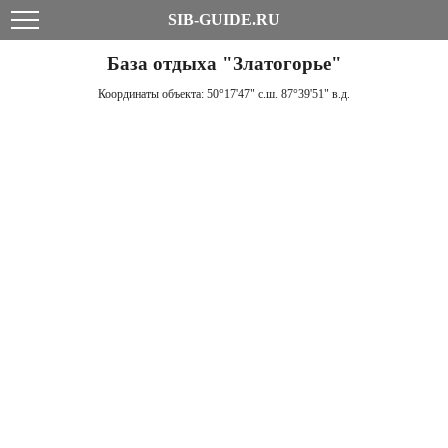
SIB-GUIDE.RU
База отдыха "Златогорье"
Координаты объекта:
50°17'47" с.ш. 87°39'51" в.д.