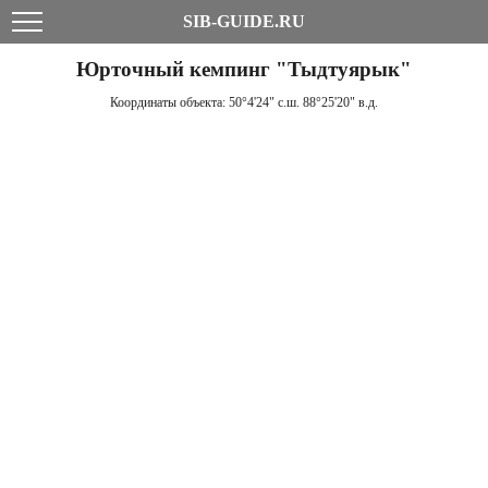
SIB-GUIDE.RU
Юрточный кемпинг "Тыдтуярык"
Координаты объекта:
50°4'24" с.ш. 88°25'20" в.д.