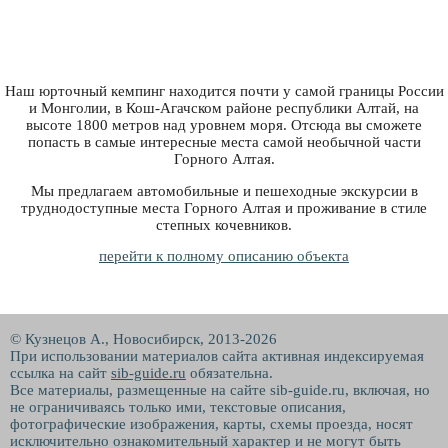
Наш юрточный кемпинг находится почти у самой границы России
и Монголии, в Кош-Агачском районе республики Алтай, на
высоте 1800 метров над уровнем моря. Отсюда вы сможете
попасть в самые интересные места самой необычной части
Горного Алтая.
Мы предлагаем автомобильные и пешеходные экскурсии в
труднодоступные места Горного Алтая и проживание в стиле
степных кочевников.
перейти к полному описанию объекта
© Кузнецов А., Новосибирск, 2013-2026
При использовании материалов сайта активная индексируемая
ссылка на сайт
sib-guide.ru
обязательна.
Все материалы, размещенные на сайте sib-guide.ru, включая, но
не ограничиваясь только ими, текстовые описания,
фотографические изображения, карты, схемы проезда, носят
исключительно ознакомительный характер и не могут быть