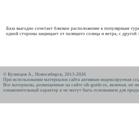
База выгодно сочетает близкое расположение к популярным тур
одной стороны защищает от палящего солнца и ветра, с другой 
© Кузнецов А., Новосибирск, 2013-2026
При использовании материалов сайта активная индексируемая сс
Все материалы, размещенные на сайте sib-guide.ru, включая, но 
ознакомительный характер и не могут быть основанием для предъ