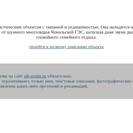
истическим объектам с тишиной и уединенностью. Она находится 
- от шумного многолюдья Чемальской ГЭС, заглушая даже звуки диск
спокойного семейного отдыха.
перейти к полному описанию объекта
ылка на сайт
sib-guide.ru
обязательна.
не ограничиваясь только ими, текстовые описания, фотографические
явления каких-либо претензий и рекламаций.