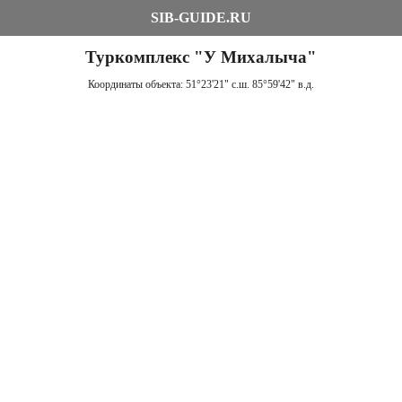
SIB-GUIDE.RU
Туркомплекс "У Михалыча"
Координаты объекта:
51°23'21" с.ш. 85°59'42" в.д.