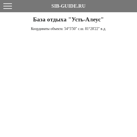
SIB-GUIDE.RU
База отдыха "Усть-Алеус"
Координаты объекта:
54°5'50" с.ш. 81°28'22" в.д.