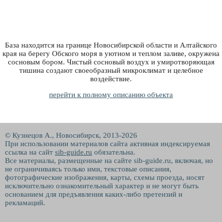
База находится на границе Новосибирской области и Алтайского
края на берегу Обского моря в уютном и теплом заливе, окружена
сосновым бором. Чистый сосновый воздух и умиротворяющая
тишина создают своеобразный микроклимат и целебное
воздействие.
перейти к полному описанию объекта
© Кузнецов А., Новосибирск, 2013-2026
При использовании материалов сайта активная индексируемая
ссылка на сайт
sib-guide.ru
обязательна.
Все материалы, размещенные на сайте sib-guide.ru, включая, но
не ограничиваясь только ими, текстовые описания,
фотографические изображения, карты, схемы проезда, носят
исключительно ознакомительный характер и не могут быть
основанием для предъявления каких-либо претензий и
рекламаций.