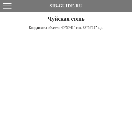
SIB-GUIDE.RU
Чуйская степь
Координаты объекта:
49°59'41" с.ш. 88°54'11" в.д.