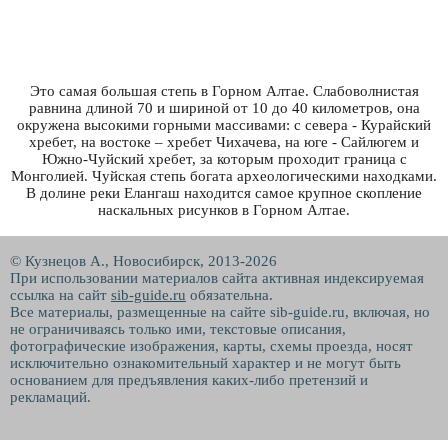
Это самая большая степь в Горном Алтае. Слабоволнистая
равнина длиной 70 и шириной от 10 до 40 километров, она
окружена высокими горными массивами: с севера - Курайский
хребет, на востоке – хребет Чихачева, на юге - Сайлюгем и
Южно-Чуйский хребет, за которым проходит граница с
Монголией. Чуйская степь богата археологическими находками.
В долине реки Елангаш находится самое крупное скопление
наскальных рисунков в Горном Алтае.
© Кузнецов А., Новосибирск, 2013-2026
При использовании материалов сайта активная индексируемая
ссылка на сайт
sib-guide.ru
обязательна.
Все материалы, размещенные на сайте sib-guide.ru, включая, но
не ограничиваясь только ими, текстовые описания,
фотографические изображения, карты, схемы проезда, носят
исключительно ознакомительный характер и не могут быть
основанием для предъявления каких-либо претензий и
рекламаций.