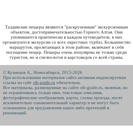
Талдинские пещеры являются "раскрученным" экскурсионным
объектом, достопримечательностью Горного Алтая. Они
упоминаются практически в каждом путеводителе, в них
организуются экскурсии со всех окрестных турбаз. Большинство
маршрутов, пролегающих в этом районе, включают в себя
посещение пещер. Пещеры очень популярны не только среди
туристов, но и спелеологов и карстоведов со всей страны.
© Кузнецов А., Новосибирск, 2013-2026
При использовании материалов сайта активная индексируемая
ссылка на сайт
sib-guide.ru
обязательна.
Все материалы, размещенные на сайте sib-guide.ru, включая, но
не ограничиваясь только ими, текстовые описания,
фотографические изображения, карты, схемы проезда, носят
исключительно ознакомительный характер и не могут быть
основанием для предъявления каких-либо претензий и
рекламаций.