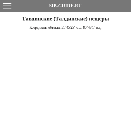
SIB-GUIDE.RU
Тавдинские (Талдинские) пещеры
Координаты объекта:
51°45'25" с.ш. 85°43'1" в.д.