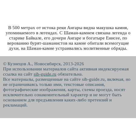
В 500 метрах от истока реки Ангары видна макушка камня,
упоминаемого в легендах. С Шаман-камнем связана легенда о
старике Байкале, его дочери Ангаре и богатыре Енисее, по
верованию бурят-шаманистов на камне обитали всемогущие
духи, на Шаман-камне устраивались молитвенные обряды.
© Кузнецов А., Новосибирск, 2013-2026
При использовании материалов сайта активная индексируемая
ссылка на сайт
sib-guide.ru
обязательна.
Все материалы, размещенные на сайте sib-guide.ru, включая, но
не ограничиваясь только ими, текстовые описания,
фотографические изображения, карты, схемы проезда, носят
исключительно ознакомительный характер и не могут быть
основанием для предъявления каких-либо претензий и
рекламаций.