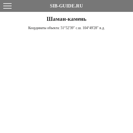
SIB-GUIDE.RU
Шаман-камень
Координаты объекта:
51°52'39" с.ш. 104°49'28" в.д.