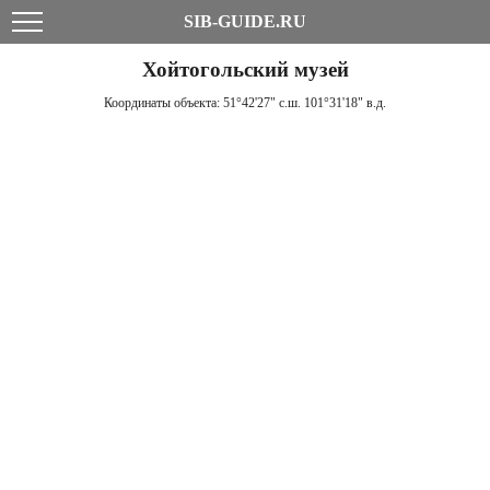
SIB-GUIDE.RU
Хойтогольский музей
Координаты объекта:
51°42'27" с.ш. 101°31'18" в.д.