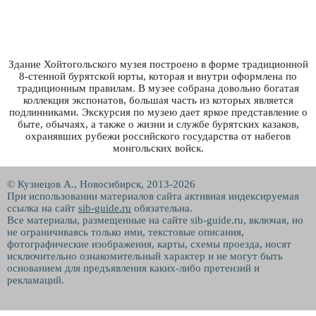
Здание Хойтогольского музея построено в форме традиционной
8-стенной бурятской юрты, которая и внутри оформлена по
традиционным правилам. В музее собрана довольно богатая
коллекция экспонатов, большая часть из которых является
подлинниками. Экскурсия по музею дает яркое представление о
быте, обычаях, а также о жизни и службе бурятских казаков,
охранявших рубежи российского государства от набегов
монгольских войск.
© Кузнецов А., Новосибирск, 2013-2026
При использовании материалов сайта активная индексируемая
ссылка на сайт
sib-guide.ru
обязательна.
Все материалы, размещенные на сайте sib-guide.ru, включая, но
не ограничиваясь только ими, текстовые описания,
фотографические изображения, карты, схемы проезда, носят
исключительно ознакомительный характер и не могут быть
основанием для предъявления каких-либо претензий и
рекламаций.