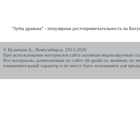
"Зубы дракона" - популярная достопримечательность на Кату
© Кузнецов А., Новосибирск, 2013-2026
При использовании материалов сайта активная индексируемая сс
Все материалы, размещенные на сайте sib-guide.ru, включая, но 
ознакомительный характер и не могут быть основанием для предъ