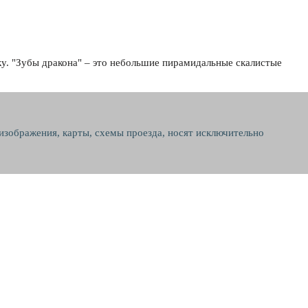
ку. "Зубы дракона" – это небольшие пирамидальные скалистые
 изображения, карты, схемы проезда, носят исключительно