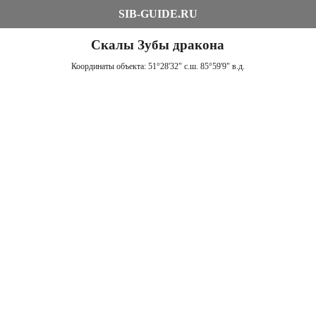
SIB-GUIDE.RU
Скалы Зубы дракона
Координаты объекта:
51°28'32" с.ш. 85°59'9" в.д.