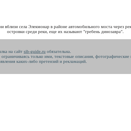
ни вблизи села Элекмонар в районе автомобильного моста через ре
островки среди реки, еще их называют "гребень динозавра".
ылка на сайт
sib-guide.ru
обязательна.
не ограничиваясь только ими, текстовые описания, фотографические
явления каких-либо претензий и рекламаций.