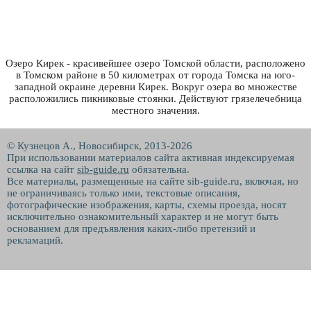
Озеро Кирек - красивейшее озеро Томской области, расположено
в Томском районе в 50 километрах от города Томска на юго-
западной окраине деревни Кирек. Вокруг озера во множестве
расположились пикниковые стоянки. Действуют грязелечебница
местного значения.
© Кузнецов А., Новосибирск, 2013-2026
При использовании материалов сайта активная индексируемая
ссылка на сайт
sib-guide.ru
обязательна.
Все материалы, размещенные на сайте sib-guide.ru, включая, но
не ограничиваясь только ими, текстовые описания,
фотографические изображения, карты, схемы проезда, носят
исключительно ознакомительный характер и не могут быть
основанием для предъявления каких-либо претензий и
рекламаций.