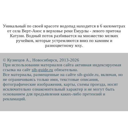
Уникальный по своей красоте водопад находится в 6 километрах
от села Верт-Анос в верховье реки Емурлы - левого притока
Катуни. Водный поток разбивается на множество мелких
ручейков, которые устремляются вниз по камням и
разноцветному мху.
© Кузнецов А., Новосибирск, 2013-2026
При использовании материалов сайта активная индексируемая
ссылка на сайт
sib-guide.ru
обязательна.
Все материалы, размещенные на сайте sib-guide.ru, включая, но
не ограничиваясь только ими, текстовые описания,
фотографические изображения, карты, схемы проезда, носят
исключительно ознакомительный характер и не могут быть
основанием для предъявления каких-либо претензий и
рекламаций.