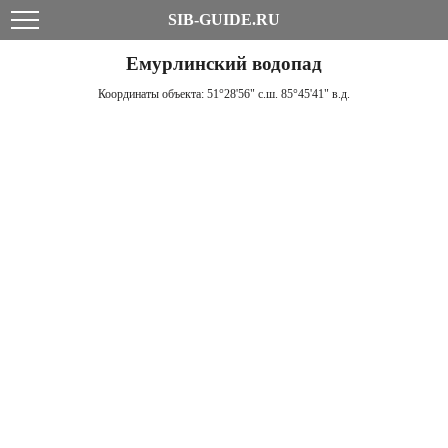
SIB-GUIDE.RU
Емурлинский водопад
Координаты объекта:
51°28'56" с.ш. 85°45'41" в.д.