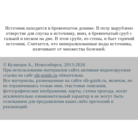
Источник находится в бревенчатом домике. В полу вырублено
отверстие для спуска к источнику, вниз, в бревенчатый сруб с
галькой и песком на дне. В этом срубе, из стены, и бьет горячий
источник. Считается, что минерализованные воды источника,
излечивают от множества болезней.
© Кузнецов А., Новосибирск, 2013-2026
При использовании материалов сайта активная индексируемая
ссылка на сайт
sib-guide.ru
обязательна.
Все материалы, размещенные на сайте sib-guide.ru, включая, но
не ограничиваясь только ими, текстовые описания,
фотографические изображения, карты, схемы проезда, носят
исключительно ознакомительный характер и не могут быть
основанием для предъявления каких-либо претензий и
рекламаций.