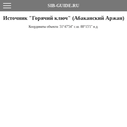
SIB-GUIDE.RU
Источник "Горячий ключ" (Абаканский Аржан)
Координаты объекта:
51°47'54" с.ш. 88°15'1" в.д.