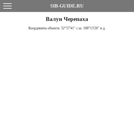
SIB-GUIDE.RU
Валун Черепаха
Координаты объекта:
52°57'41" с.ш. 108°13'26" в.д.