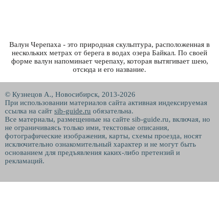
Валун Черепаха - это природная скульптура, расположенная в
нескольких метрах от берега в водах озера Байкал. По своей
форме валун напоминает черепаху, которая вытягивает шею,
отсюда и его название.
© Кузнецов А., Новосибирск, 2013-2026
При использовании материалов сайта активная индексируемая
ссылка на сайт
sib-guide.ru
обязательна.
Все материалы, размещенные на сайте sib-guide.ru, включая, но
не ограничиваясь только ими, текстовые описания,
фотографические изображения, карты, схемы проезда, носят
исключительно ознакомительный характер и не могут быть
основанием для предъявления каких-либо претензий и
рекламаций.