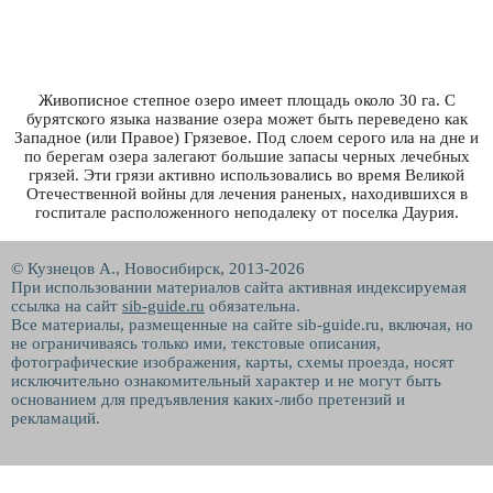
Живописное степное озеро имеет площадь около 30 га. С
бурятского языка название озера может быть переведено как
Западное (или Правое) Грязевое. Под слоем серого ила на дне и
по берегам озера залегают большие запасы черных лечебных
грязей. Эти грязи активно использовались во время Великой
Отечественной войны для лечения раненых, находившихся в
госпитале расположенного неподалеку от поселка Даурия.
© Кузнецов А., Новосибирск, 2013-2026
При использовании материалов сайта активная индексируемая
ссылка на сайт
sib-guide.ru
обязательна.
Все материалы, размещенные на сайте sib-guide.ru, включая, но
не ограничиваясь только ими, текстовые описания,
фотографические изображения, карты, схемы проезда, носят
исключительно ознакомительный характер и не могут быть
основанием для предъявления каких-либо претензий и
рекламаций.