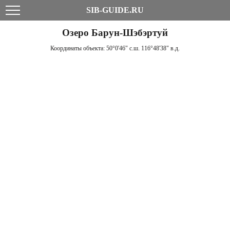
SIB-GUIDE.RU
Озеро Барун-Шэбэртуй
Координаты объекта:
50°0'46" с.ш. 116°48'38" в.д.