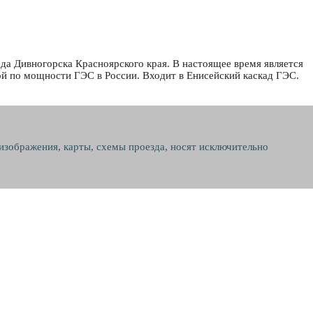
ода Дивногорска Красноярского края. В настоящее время является
й по мощности ГЭС в России. Входит в Енисейский каскад ГЭС.
 изображения, карты, схемы проезда, носят исключительно