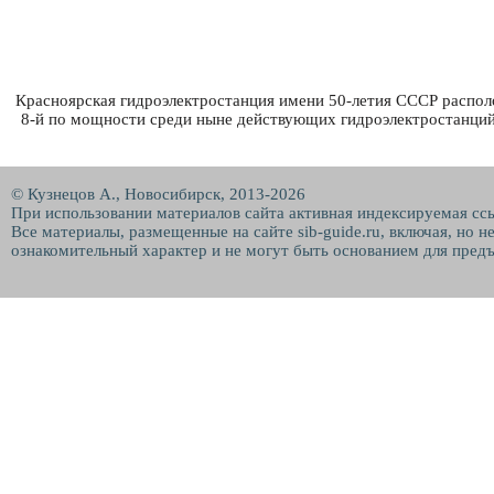
Красноярская гидроэлектростанция имени 50-летия СССР располож
8-й по мощности среди ныне действующих гидроэлектростанций
© Кузнецов А., Новосибирск, 2013-2026
При использовании материалов сайта активная индексируемая сс
Все материалы, размещенные на сайте sib-guide.ru, включая, но 
ознакомительный характер и не могут быть основанием для предъ