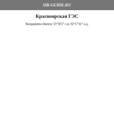
SIB-GUIDE.RU
Красноярская ГЭС
Координаты объекта:
55°56'5" с.ш. 92°17'41" в.д.