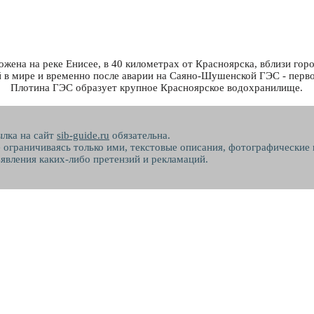
ена на реке Енисее, в 40 километрах от Красноярска, вблизи гор
 в мире и временно после аварии на Саяно-Шушенской ГЭС - перво
Плотина ГЭС образует крупное Красноярское водохранилище.
ылка на сайт
sib-guide.ru
обязательна.
не ограничиваясь только ими, текстовые описания, фотографические
явления каких-либо претензий и рекламаций.