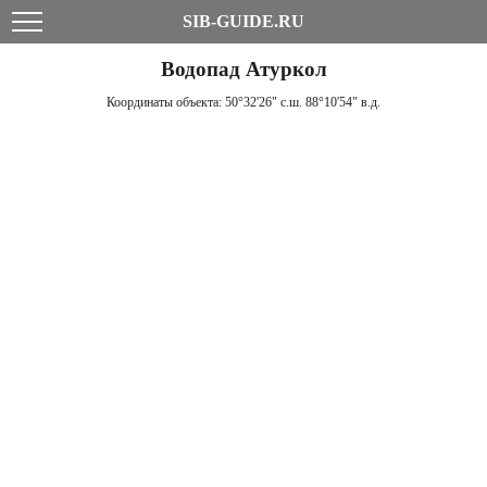
SIB-GUIDE.RU
Водопад Атуркол
Координаты объекта:
50°32'26" с.ш. 88°10'54" в.д.