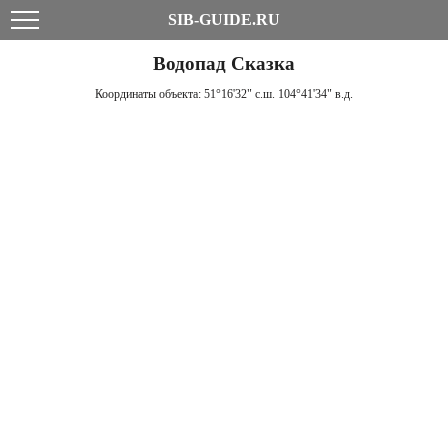
SIB-GUIDE.RU
Водопад Сказка
Координаты объекта:
51°16'32" с.ш. 104°41'34" в.д.