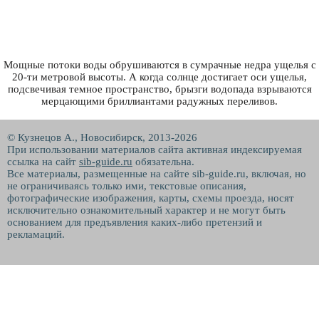
Мощные потоки воды обрушиваются в сумрачные недра ущелья с
20-ти метровой высоты. А когда солнце достигает оси ущелья,
подсвечивая темное пространство, брызги водопада взрываются
мерцающими бриллиантами радужных переливов.
© Кузнецов А., Новосибирск, 2013-2026
При использовании материалов сайта активная индексируемая
ссылка на сайт
sib-guide.ru
обязательна.
Все материалы, размещенные на сайте sib-guide.ru, включая, но
не ограничиваясь только ими, текстовые описания,
фотографические изображения, карты, схемы проезда, носят
исключительно ознакомительный характер и не могут быть
основанием для предъявления каких-либо претензий и
рекламаций.