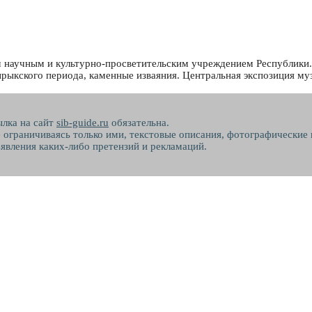
научным и культурно-просветительским учреждением Республики. 
зырыкского периода, каменные изваяния. Центральная экспозиция му
ылка на сайт
sib-guide.ru
обязательна.
не ограничиваясь только ими, текстовые описания, фотографические
явления каких-либо претензий и рекламаций.