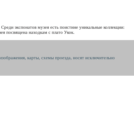
Среди экспонатов музея есть поистине уникальные коллекции:
зея посвящена находкам с плато Укок.
 изображения, карты, схемы проезда, носят исключительно