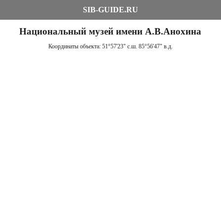
SIB-GUIDE.RU
Национальный музей имени А.В.Анохина
Координаты объекта:
51°57'23" с.ш. 85°56'47" в.д.