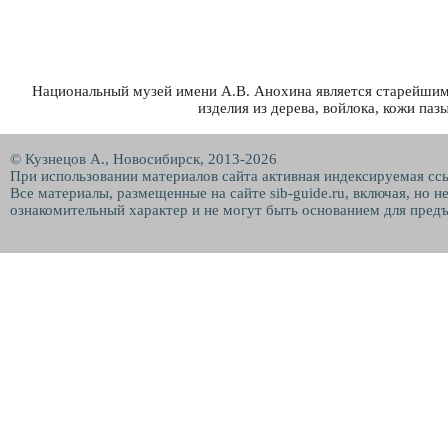
Национальный музей имени А.В. Анохина является старейшим 
изделия из дерева, войлока, кожи па
© Кузнецов А., Новосибирск, 2013-2026
При использовании материалов сайта активная индексируемая сс
Все материалы, размещенные на сайте sib-guide.ru, включая, но 
ознакомительный характер и не могут быть основанием для предъ