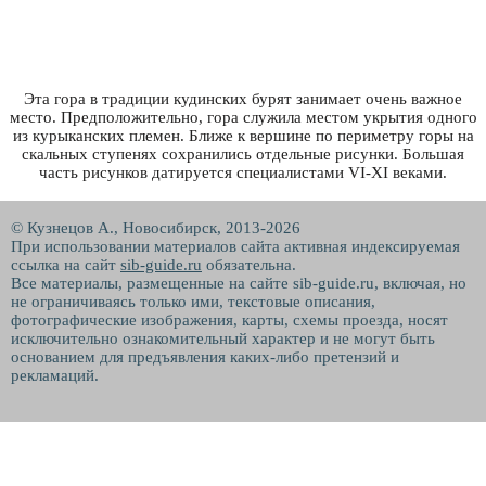
Эта гора в традиции кудинских бурят занимает очень важное
место. Предположительно, гора служила местом укрытия одного
из курыканских племен. Ближе к вершине по периметру горы на
скальных ступенях сохранились отдельные рисунки. Большая
часть рисунков датируется специалистами VI-XI веками.
© Кузнецов А., Новосибирск, 2013-2026
При использовании материалов сайта активная индексируемая
ссылка на сайт
sib-guide.ru
обязательна.
Все материалы, размещенные на сайте sib-guide.ru, включая, но
не ограничиваясь только ими, текстовые описания,
фотографические изображения, карты, схемы проезда, носят
исключительно ознакомительный характер и не могут быть
основанием для предъявления каких-либо претензий и
рекламаций.