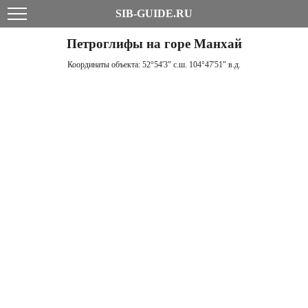
SIB-GUIDE.RU
Петроглифы на горе Манхай
Координаты объекта:
52°54'3" с.ш. 104°47'51" в.д.