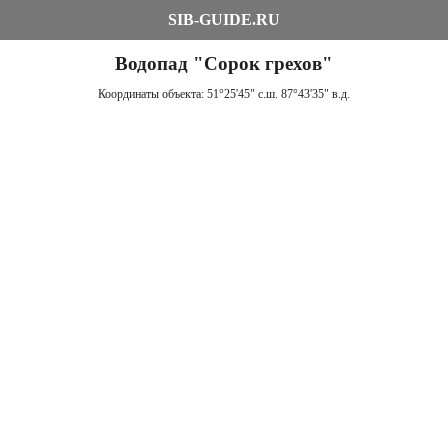
SIB-GUIDE.RU
Водопад "Сорок грехов"
Координаты объекта:
51°25'45" с.ш. 87°43'35" в.д.