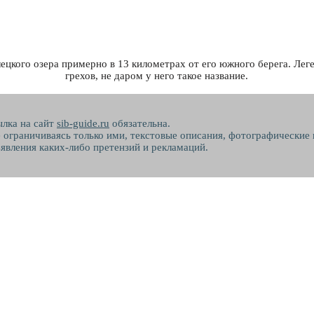
ецкого озера примерно в 13 километрах от его южного берега. Леге
грехов, не даром у него такое название.
ылка на сайт
sib-guide.ru
обязательна.
не ограничиваясь только ими, текстовые описания, фотографические
явления каких-либо претензий и рекламаций.