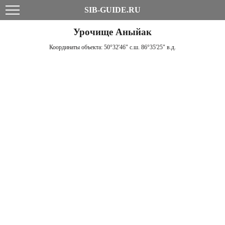
SIB-GUIDE.RU
Урочище Аныйак
Координаты объекта:
50°32'46" с.ш. 86°35'25" в.д.