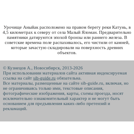
Урочище Аныйак расположено на правом берегу реки Катунь, в
4,5 километрах к северу от села Малый Яломан. Предварительно
памятники датируются эпохой бронзы или раннего железа. В
советские времена поле распахивалось, его чистили от камней,
которые зачастую складировали на поверхность древних
объектов.
© Кузнецов А., Новосибирск, 2013-2026
При использовании материалов сайта активная индексируемая
ссылка на сайт
sib-guide.ru
обязательна.
Все материалы, размещенные на сайте sib-guide.ru, включая, но
не ограничиваясь только ими, текстовые описания,
фотографические изображения, карты, схемы проезда, носят
исключительно ознакомительный характер и не могут быть
основанием для предъявления каких-либо претензий и
рекламаций.