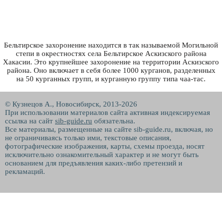
Бельтирское захоронение находится в так называемой Могильной
степи в окрестностях села Бельтирское Аскизского района
Хакасии. Это крупнейшее захоронение на территории Аскизского
района. Оно включает в себя более 1000 курганов, разделенных
на 50 курганных групп, и курганную группу типа чаа-тас.
© Кузнецов А., Новосибирск, 2013-2026
При использовании материалов сайта активная индексируемая
ссылка на сайт
sib-guide.ru
обязательна.
Все материалы, размещенные на сайте sib-guide.ru, включая, но
не ограничиваясь только ими, текстовые описания,
фотографические изображения, карты, схемы проезда, носят
исключительно ознакомительный характер и не могут быть
основанием для предъявления каких-либо претензий и
рекламаций.