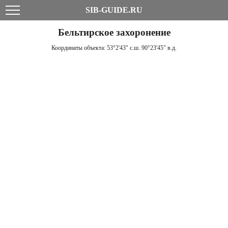
SIB-GUIDE.RU
Бельтирское захоронение
Координаты объекта:
53°2'43" с.ш. 90°23'45" в.д.