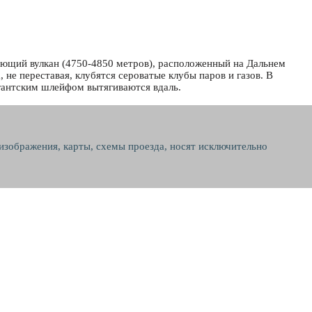
вующий вулкан (4750-4850 метров), расположенный на Дальнем
не переставая, клубятся сероватые клубы паров и газов. В
игантским шлейфом вытягиваются вдаль.
 изображения, карты, схемы проезда, носят исключительно