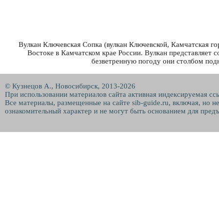
Вулкан Ключевская Сопка (вулкан Ключевской, Камчатская го
Востоке в Камчатском крае России. Вулкан представляет со
безветренную погоду они столбом подн
© Кузнецов А., Новосибирск, 2013-2026
При использовании материалов сайта активная индексируемая сс
Все материалы, размещенные на сайте sib-guide.ru, включая, но 
ознакомительный характер и не могут быть основанием для предъ