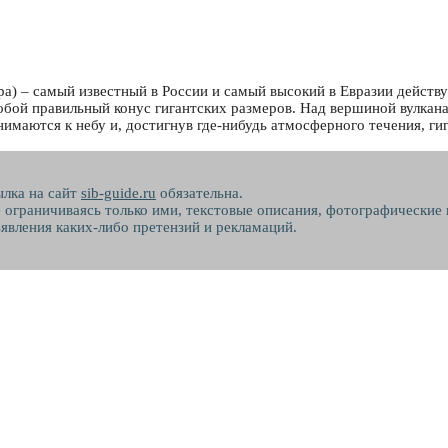
ра) – самый известный в России и самый высокий в Евразии дейст
бой правильный конус гигантских размеров. Над вершиной вулкана, 
имаются к небу и, достигнув где-нибудь атмосферного течения, г
ылка на сайт
sib-guide.ru
обязательна.
не ограничиваясь только ими, текстовые описания, фотографические
явления каких-либо претензий и рекламаций.