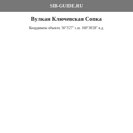
SIB-GUIDE.RU
Вулкан Ключевская Сопка
Координаты объекта:
56°3'27" с.ш. 160°38'28" в.д.