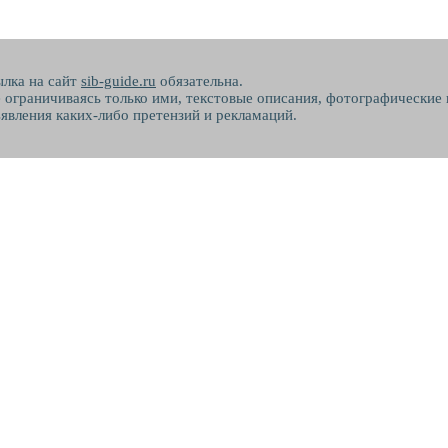
ылка на сайт
sib-guide.ru
обязательна.
не ограничиваясь только ими, текстовые описания, фотографические
явления каких-либо претензий и рекламаций.