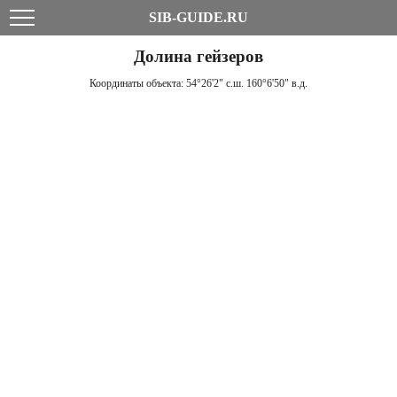
SIB-GUIDE.RU
Долина гейзеров
Координаты объекта:
54°26'2" с.ш. 160°6'50" в.д.