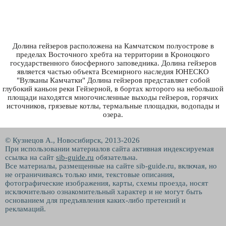
Долина гейзеров расположена на Камчатском полуострове в
пределах Восточного хребта на территории в Кроноцкого
государственного биосферного заповедника. Долина гейзеров
является частью объекта Всемирного наследия ЮНЕСКО
"Вулканы Камчатки" Долина гейзеров представляет собой
глубокий каньон реки Гейзерной, в бортах которого на небольшой
площади находятся многочисленные выходы гейзеров, горячих
источников, грязевые котлы, термальные площадки, водопады и
озера.
© Кузнецов А., Новосибирск, 2013-2026
При использовании материалов сайта активная индексируемая
ссылка на сайт
sib-guide.ru
обязательна.
Все материалы, размещенные на сайте sib-guide.ru, включая, но
не ограничиваясь только ими, текстовые описания,
фотографические изображения, карты, схемы проезда, носят
исключительно ознакомительный характер и не могут быть
основанием для предъявления каких-либо претензий и
рекламаций.