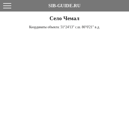
SIB-GUIDE.RU
Село Чемал
Координаты объекта:
51°24'13" с.ш. 86°0'21" в.д.