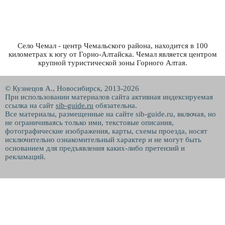
Село Чемал - центр Чемальского района, находится в 100
километрах к югу от Горно-Алтайска. Чемал является центром
крупной туристической зоны Горного Алтая.
© Кузнецов А., Новосибирск, 2013-2026
При использовании материалов сайта активная индексируемая
ссылка на сайт
sib-guide.ru
обязательна.
Все материалы, размещенные на сайте sib-guide.ru, включая, но
не ограничиваясь только ими, текстовые описания,
фотографические изображения, карты, схемы проезда, носят
исключительно ознакомительный характер и не могут быть
основанием для предъявления каких-либо претензий и
рекламаций.