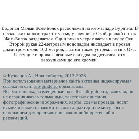
Водопад Малый Жом-Болок расположен на юго-западе Бурятии. В
нескольких километрах от устья, у слияния с Окой, речкой поток
Жом-Болок разделяется. Один рукав устремляется к руслу Оки.
Второй рукав 22-метровым водопадом ниспадает в провал
диаметром около 100 метров, а затем также устремляется к Оке.
Растущие в провале вековые ели едва ли дотягиваются
верхушками до его кромки.
© Кузнецов А., Новосибирск, 2013-2026
При использовании материалов сайта активная индексируемая
ссылка на сайт
sib-guide.ru
обязательна.
Все материалы, размещенные на сайте sib-guide.ru, включая, но
не ограничиваясь только ими, текстовые описания,
фотографические изображения, карты, схемы проезда, носят
исключительно ознакомительный характер и не могут быть
основанием для предъявления каких-либо претензий и
рекламаций.