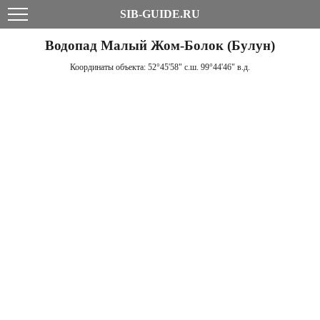
SIB-GUIDE.RU
Водопад Малый Жом-Болок (Булун)
Координаты объекта:
52°45'58" с.ш. 99°44'46" в.д.