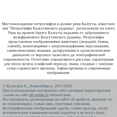
Местонахождение петроглифов в долине реки Калгуты, известное
как "Петроглифы Калгутинского рудника", расположено на плато
Укок на правом берегу Калгуты недалеко от заброшенного
вольфрамового Калгутинского рудника. Петроглифы
представлены изображениями животных (лошадей, быков,
оленей), композициями с антропоморфными персонажами,
символическими знаками, датируемыми в хронологическом
диапазоне от верхнего палеолита до этнографической
современности. Отчетливо определяются рисунки, характерные
для эпохи железа (скифский период), знаки, сходные с тамгами
гунно-сарматского времени. Зафиксированы и современные
изображения.
© Кузнецов А., Новосибирск, 2013-2026
При использовании материалов сайта активная индексируемая
ссылка на сайт
sib-guide.ru
обязательна.
Все материалы, размещенные на сайте sib-guide.ru, включая, но
не ограничиваясь только ими, текстовые описания,
фотографические изображения, карты, схемы проезда, носят
исключительно ознакомительный характер и не могут быть