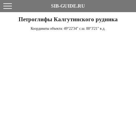
SIB-GUIDE.RU
Петроглифы Калгутинского рудника
Координаты объекта:
49°22'34" с.ш. 88°3'21" в.д.