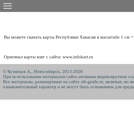
Вы можете скачать карты Республики Хакасия в масштабе 1 см = 
Оригинал карты взят с сайта: www.infokart.ru
© Кузнецов А., Новосибирск, 2013-2026
При использовании материалов сайта активная индексируемая сс
Все материалы, размещенные на сайте sib-guide.ru, включая, но 
ознакомительный характер и не могут быть основанием для предъ