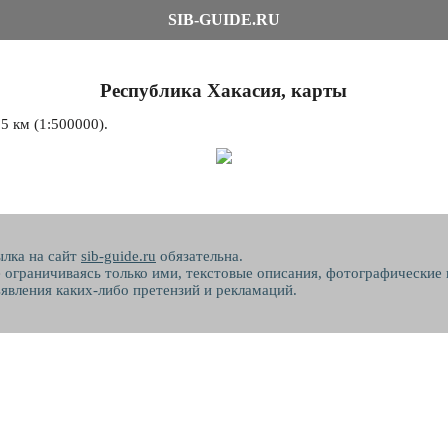
SIB-GUIDE.RU
Республика Хакасия, карты
5 км (1:500000).
ылка на сайт
sib-guide.ru
обязательна.
не ограничиваясь только ими, текстовые описания, фотографические
явления каких-либо претензий и рекламаций.