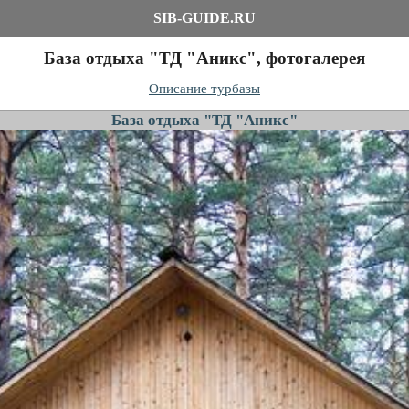
SIB-GUIDE.RU
База отдыха "ТД "Аникс", фотогалерея
Описание турбазы
База отдыха "ТД "Аникс"