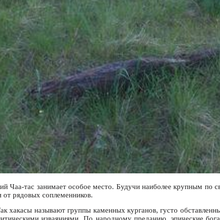
й Чаа-тас занимает особое место. Будучи наиболее крупным по с
и от рядовых соплеменников.
". Так хакасы называют группы каменных курганов, густо обставле
итическими изваяниями. По народному преданию, эпические бог