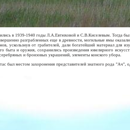
ились в 1939-1940 годы Л.А.Евтюховой и С.В.Киселевым. Тогда б
ь, совершенно разграбленных еще в древности, могильные ямы оказ
ов, ускользнув от грабителей, дали богатейший материал для изу
о быта и оружия, сохранились произведения ювелирного искусств
серебряных и бронзовых украшений, элементы конского убора.
тас был местом захоронения представителей знатного рода "Ач", 