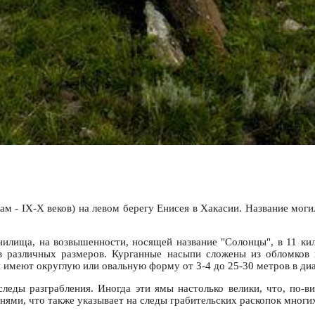
ам - IX-X веков) на левом берегу Енисея в Хакасии. Название мог
нилища, на возвышенности, носящей название "Солонцы", в 11 кил
ов различных размеров. Курганные насыпи сложены из обломков 
имеют округлую или овальную форму от 3-4 до 25-30 метров в диа
леды разграбления. Иногда эти ямы настолько велики, что, по-в
ями, что также указывает на следы грабительских раскопок многи