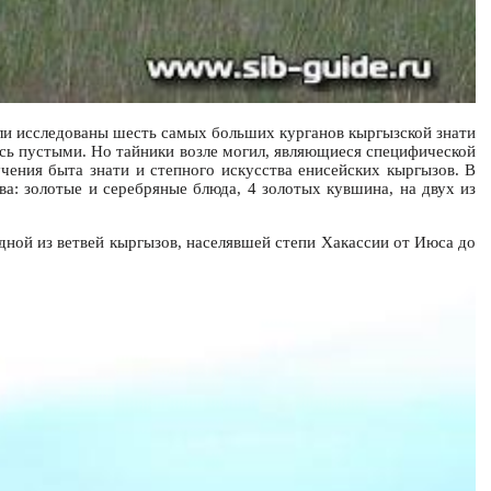
ыли исследованы шесть самых больших курганов кыргызской знати
ались пустыми. Но тайники возле могил, являющиеся специфической
чения быта знати и степного искусства енисейских кыргызов. В
а: золотые и серебряные блюда, 4 золотых кувшина, на двух из
одной из ветвей кыргызов, населявшей степи Хакассии от Июса до