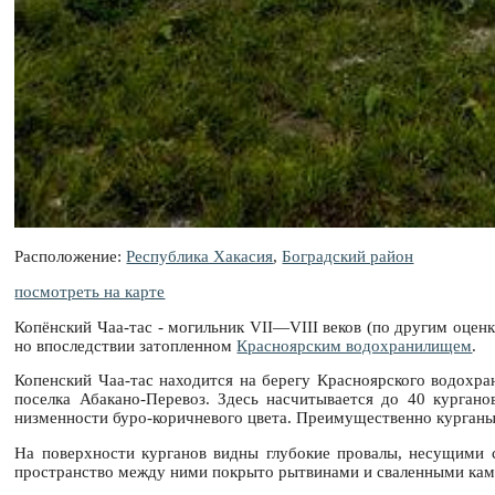
Расположение:
Республика Хакасия
,
Боградский район
посмотреть на карте
Копёнский Чаа-тас - могильник VII—VIII веков (по другим оценк
но впоследствии затопленном
Красноярским водохранилищем
.
Копенский Чаа-тас находится на берегу Красноярского водохра
поселка Абакано-Перевоз. Здесь насчитывается до 40 курган
низменности буро-коричневого цвета. Преимущественно курганы 
На поверхности курганов видны глубокие провалы, несущими с
пространство между ними покрыто рытвинами и сваленными камн