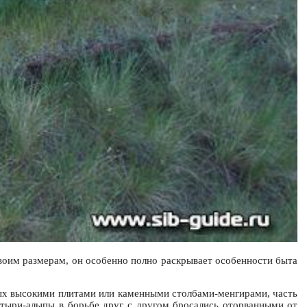
воим размерам, он особенно полно раскрывает особенности быта
нных высокими плитами или каменными столбами-менгирами, часть
атыри-алыпы в борьбе друг с другом бросались оторванными от