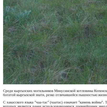
Среди кыргызских могильников Минусинской котловины Копенски
богатой кыргызской знати, резко отличавшейся пышностью жизн
С хакасского языка "чаа-тас" (чаатас) означает "камень войны
которых является ранее использовавшимися древнейшими энеол