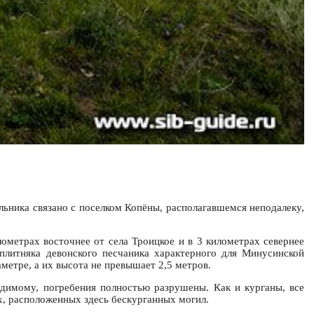
ильника связано с поселком Копёны, располагавшемся неподалеку,
ометрах восточнее от села Троицкое и в 3 километрах севернее
плитняка девонского песчаника характерного для Минусинской
метре, а их высота не превышает 2,5 метров.
идимому, погребения полностью разрушены. Как и курганы, все
х, расположенных здесь бескурганных могил.