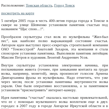
Расположение:
Томская область
,
Город Томск
посмотреть на карте
5 октября 2005 года в честь 400-летия города города в Томске в
сквере на улице Шевченко установили памятник счастью под
названием “Щас спою…!”.
Прообразом скульптуры стал волк из мультфильма “Жил-был
пес”, как наиболее полно выражающий состояние счастья.
Автором идеи выступил пресс-секретарь строительной компании
ОАО “Томлесстрой” Анатолий Захаров, эта компания и стала
спонсором установки памятника. Выполнили памятник литейщик
Максим Петров и художник Леонтий Андреевич Усов.
Внутри скульптуры установлена электронная начинка, при
поглаживании живота (точнее, при замыкании контакта на груди
волка, например, монетой), зверь произносит голосом Армена
Джигарханяна фразы из мультфильма. Надо отметить, что уже
через месяц после установки памятника внутренности волка
украли. Они были оперативно восстановлена, а за памятником
установили "присматриввть" интернет-камеру.
Идея памятника “счастью” оказалась настолько привлекательной,
что ее с помощью мультяшного волка воплотили еще в двух
городах: в 2007 году в городе Ангарске Иркутской области и в