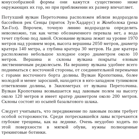
конусообразной формы они кажутся существенно ниже
окружающих их гор, но при приближении их размер впечатляет.
Потухший вулкан Перетолчина расположен вблизи водораздела
бассейнов рек Сенцы (приток Зун-Хадарус) и Жомболока (река
Хи-Гол). Впрочем, точную линию водораздела определить
невозможно, так как четко обозначенного перевала нет, а вода
течет глубоко под лавой. Основание вулкана лежит на уровне 1970
метров над уровнем моря, высота вершины 2050 метров, диаметр
кратера 140 метра, а глубина кратера 30 метров. На дне кратера
расположено небольшое холодное озеро диаметром около 10
метров. Вершина и склоны вулкана покрыты еловым
лиственничным редколесьем. На вершину вулкана удобнее всего
подниматься с восточной стороны, от соединительной перемычки
с горами восточного борта долины. Вулкан Кропоткина, более
молодой и менее заросший, находится в юго-западном тупиковом
ответвлении долины, в 3километрах от вулкана Перетолчина.
Вулкан Кропоткина возвышается над лавовым полем на высоту
около 120 метров и имеет кратер диаметром около 200 метров.
Склоны состоят из осыпей базальтового шлака.
Следует учитывать, что передвижение по лавовым полям требует
особой осторожности. Среди потрескавшейся лавы встречаются
глубокие трещины, как на леднике. Очень неудобно ходить по
этой поверхности в мягкой обуви, нужны полноценные
трекинговые ботинки.