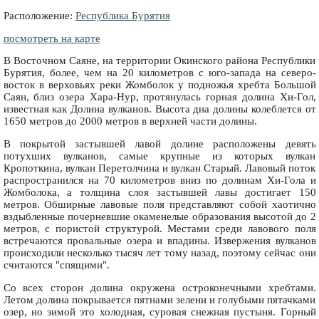
Расположение:
Республика Бурятия
посмотреть на карте
В Восточном Саяне, на территории Окинского района Республики
Бурятия, более, чем на 20 километров с юго-запада на северо-
восток в верховьях реки Жомболок у подножья хребта Большой
Саян, близ озера Хара-Нур, протянулась горная долина Хи-Гол,
известная как Долина вулканов. Высота дна долины колеблется от
1650 метров до 2000 метров в верхней части долины.
В покрытой застывшей лавой долине расположены девять
потухших вулканов, самые крупные из которых вулкан
Кропоткина, вулкан Перетолчина и вулкан Старый. Лавовый поток
распространился на 70 километров вниз по долинам Хи-Гола и
Жомболока, а толщина слоя застывшей лавы достигает 150
метров. Обширные лавовые поля представляют собой хаотично
вздыбленные почерневшие окаменелые образования высотой до 2
метров, с пористой структурой. Местами среди лавового поля
встречаются провальные озера и впадины. Извержения вулканов
происходили несколько тысяч лет тому назад, поэтому сейчас они
считаются "спящими".
Со всех сторон долина окружена остроконечными хребтами.
Летом долина покрывается пятнами зелени и голубыми пятачками
озер, но зимой это холодная, суровая снежная пустыня. Горный