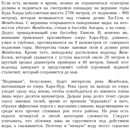
Если есть желание и время, можно не ограничиться осмотром
долины и подняться на смотровую площадку на вершине горы
Буда-Ханда (абсолютная высота 2706 метров, от подножия – 900
метров), которая возвышается над стыком долин Хи-Гола и
Жомболока. С вершины открываются панорамные виды: на юго-
восток убегает Жомболок, стекая в бассейн Ангары, а на север -
Додот, принадлежащий уже бассейну Енисея. И, конечно же,
внимание привлекает красивейшее озеро Хара-Нур, длинное,
узкое и глубокое, протянувшееся на 8 километров от северного
подножия горы. Интересны также лавовые поля в долине реки
Жомболок. Кроме того, неподалеку расположен водопад Жом-
Болок, который срывается с уступа высотой около 20 метров в
круглый провал диаметром примерно в 40 метров. Зимой этот
водопад замерзает и представляет собой огромный ледяной
сталагмит, который сохраняется до мая.
"Водникам", безусловно, будет интересна река Жомболок,
вытекающая из озера Хара-Нур. Река сразу на выходе из озера
уходит сразу под землю, чтобы освободиться из лавового плена
лишь через десяток километров. Дальше река долго течет среди
хаоса лавовых полей, время от времени "вгрызаясь" в него,
образуя эффектные пороги с высокими сливами, выделяющими ее
среди всех прочих сплавных рек этого района. На реке есть
пороги четвертой и пятой категории сложности. Следует
учитывать, что обломки лавы не скругляются под действием
воды, а скалываются. Поэтому в "низкую" воду могут серьезно