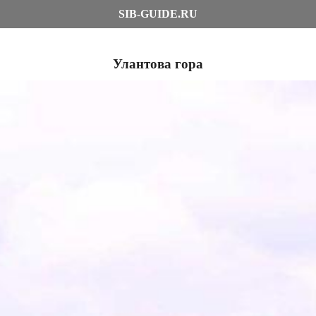
SIB-GUIDE.RU
Улантова гора