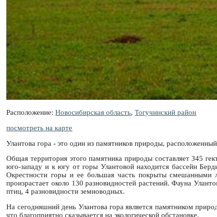
Расположение:
Новосибирская область
,
Тогучинский район
посмотреть на карте
Улантова гора - это один из памятников природы, расположенный
Общая территория этого памятника природы составляет 345 гект
юго-западу и к югу от горы Улантовой находится бассейн Берди
Окрестности горы и ее большая часть покрыты смешанными ле
произрастает около 130 разновидностей растений. Фауна Улант
птиц, 4 разновидности земноводных.
На сегодняшний день Улантова гора является памятником природ
что благоприятно сказывается на экологической обстановке.