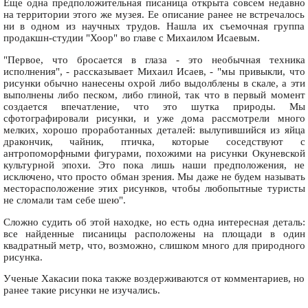
Еще одна предположительная писаница открыта совсем недавно
на территории этого же музея. Ее описание ранее не встречалось
ни в одном из научных трудов. Нашла их съемочная группа
продакшн-студии "Хоор" во главе с Михаилом Исаевым.
"Первое, что бросается в глаза - это необычная техника
исполнения", - рассказывает Михаил Исаев, - "мы привыкли, что
рисунки обычно нанесены охрой либо выдолблены в скале, а эти
выполнены либо песком, либо глиной, так что в первый момент
создается впечатление, что это шутка природы. Мы
сфотографировали рисунки, и уже дома рассмотрели много
мелких, хорошо проработанных деталей: вылупившийся из яйца
дракончик, чайник, птичка, которые соседствуют с
антропоморфными фигурами, похожими на рисунки Окуневской
культурной эпохи. Это пока лишь наши предположения, не
исключено, что просто обман зрения. Мы даже не будем называть
месторасположение этих рисунков, чтобы любопытные туристы
не сломали там себе шею".
Сложно судить об этой находке, но есть одна интересная деталь:
все найденные писаницы расположены на площади в один
квадратный метр, что, возможно, слишком много для природного
рисунка.
Ученые Хакасии пока также воздерживаются от комментариев, но
ранее такие рисунки не изучались.