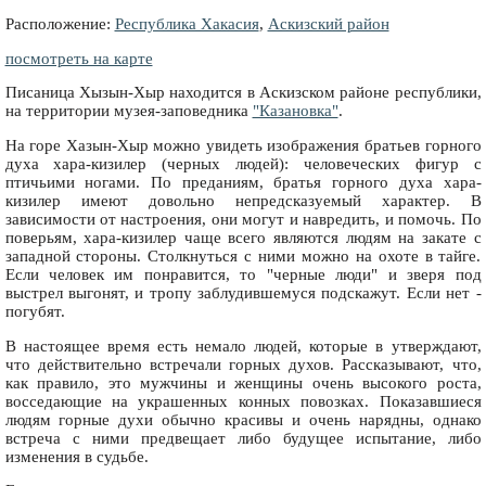
Расположение:
Республика Хакасия
,
Аскизский район
посмотреть на карте
Писаница Хызын-Хыр находится в Аскизском районе республики,
на территории музея-заповедника
"Казановка"
.
На горе Хазын-Хыр можно увидеть изображения братьев горного
духа хара-кизилер (черных людей): человеческих фигур с
птичьими ногами. По преданиям, братья горного духа хара-
кизилер имеют довольно непредсказуемый характер. В
зависимости от настроения, они могут и навредить, и помочь. По
поверьям, хара-кизилер чаще всего являются людям на закате с
западной стороны. Столкнуться с ними можно на охоте в тайге.
Если человек им понравится, то "черные люди" и зверя под
выстрел выгонят, и тропу заблудившемуся подскажут. Если нет -
погубят.
В настоящее время есть немало людей, которые в утверждают,
что действительно встречали горных духов. Рассказывают, что,
как правило, это мужчины и женщины очень высокого роста,
восседающие на украшенных конных повозках. Показавшиеся
людям горные духи обычно красивы и очень нарядны, однако
встреча с ними предвещает либо будущее испытание, либо
изменения в судьбе.