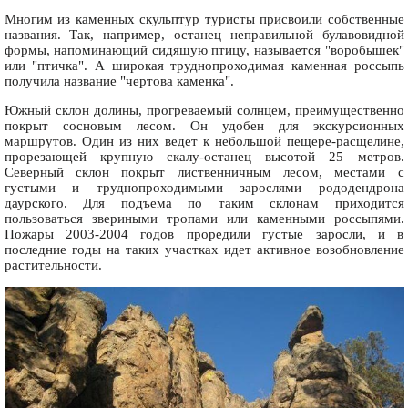
Многим из каменных скульптур туристы присвоили собственные
названия. Так, например, останец неправильной булавовидной
формы, напоминающий сидящую птицу, называется "воробышек"
или "птичка". А широкая труднопроходимая каменная россыпь
получила название "чертова каменка".
Южный склон долины, прогреваемый солнцем, преимущественно
покрыт сосновым лесом. Он удобен для экскурсионных
маршрутов. Один из них ведет к небольшой пещере-расщелине,
прорезающей крупную скалу-останец высотой 25 метров.
Северный склон покрыт лиственничным лесом, местами с
густыми и труднопроходимыми зарослями рододендрона
даурского. Для подъема по таким склонам приходится
пользоваться звериными тропами или каменными россыпями.
Пожары 2003-2004 годов проредили густые заросли, и в
последние годы на таких участках идет активное возобновление
растительности.