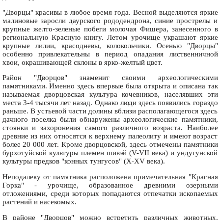
"Дворцы" красивы в любое время года. Весной выделяются яркие
малиновые заросли даурского рододендрона, синие прострелы и
крупные желто-зеленые побеги молочая Фишера, занесенного в
региональную Красную книгу. Летом урочище украшают яркие
крупные лилии, красодневы, колокольчики. Осенью "Дворцы"
особенно привлекательны в период опадания лиственничной
хвои, окрашивающей склоны в ярко-желтый цвет.
Район "Дворцов" знаменит своими археологическими
памятниками. Именно здесь впервые была открыта и описана так
называемая дворцовская культура кочевников, населявших эти
места 3-4 тысячи лет назад. Однако люди здесь появились гораздо
раньше. В устьевой части долины вблизи располагающегося здесь
дачного поселка были обнаружены археологические памятники,
стоянки и захоронения самого различного возраста. Наиболее
древние из них относятся к верхнему палеолиту и имеют возраст
более 20 000 лет. Кроме дворцовской, здесь отмечены памятники
бурхотуйской культуры племен шивэй (V-VII века) и ундугунской
культуры предков "конных тунгусов" (X-XV века).
Неподалеку от памятника расположена примечательная "Красная
Горка" - урочище, образованное древними озерными
отложениями, среди которых попадаются отпечатки ископаемых
растений и насекомых.
В районе "Дворцов" можно встретить различных животных,