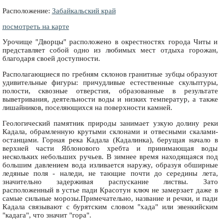
Расположение:
Забайкальский край
посмотреть на карте
Урочище "Дворцы" расположено в окрестностях города Читы и
представляет собой одно из любимых мест отдыха горожан,
благодаря своей доступности.
Располагающиеся по гребням склонов гранитные зубцы образуют
удивительные фигуры: причудливые естественные скульптуры,
полости, сквозные отверстия, образованные в результате
выветривания, деятельности воды и низких температур, а также
лишайников, поселяющихся на поверхности камней.
Геологический памятник природы занимает узкую долину реки
Кадала, обрамленную крутыми склонами и отвесными скалами-
останцами. Горная река Кадала (Кадалинка), берущая начало в
верхней части Яблонового хребта и принимающая воды
нескольких небольших ручьев. В зимнее время находящаяся под
большим давлением вода изливается наружу, образуя обширные
ледяные поля - наледи, не тающие почти до середины лета,
значительно задерживая распускание листвы. Зато
расположенный в устье пади Красотун ключ не замерзает даже в
самые сильные морозы.Примечательно, название и речки, и пади
Кадала связывают с бурятским словом "хада" или эвенкийским
"кадага", что значит "гора".