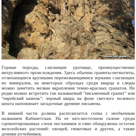
Горные породы, слагающие урочище, преимущественно
интрузивного происхождения. Здесь обычны граниты-пегматиты,
отличающиеся крупными перемежающимися зернами слагающих
их минералов, на некоторых образцах среди кварца и слюды
можно заметить мелкие вкрапления темно-красных гранатов. Не
редко можно встретить так называемый "письменный гранит" или
"еврейский камень": черный кварц на фоне светлого полевого
шпата напоминает загадочные древние письмена.
В нижней части долины располагается сопка с необычным
названием Кабинетская. На ее юго-восточном склоне среди
сцементированных слоев песчаников и глин обнаружены остатки
мезозойских растений: хвощей, гинкговых и других, а также
домики ручейников.