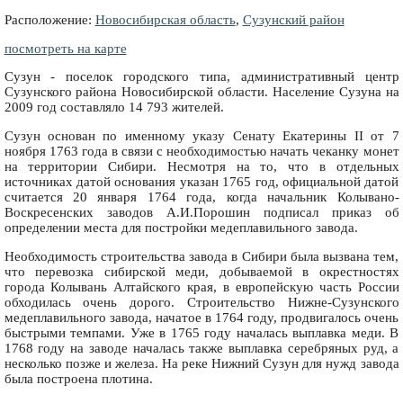
Расположение:
Новосибирская область
,
Сузунский район
посмотреть на карте
Сузун - поселок городского типа, административный центр
Сузунского района Новосибирской области. Население Сузуна на
2009 год составляло 14 793 жителей.
Сузун основан по именному указу Сенату Екатерины II от 7
ноября 1763 года в связи с необходимостью начать чеканку монет
на территории Сибири. Несмотря на то, что в отдельных
источниках датой основания указан 1765 год, официальной датой
считается 20 января 1764 года, когда начальник Колывано-
Воскресенских заводов А.И.Порошин подписал приказ об
определении места для постройки медеплавильного завода.
Необходимость строительства завода в Сибири была вызвана тем,
что перевозка сибирской меди, добываемой в окрестностях
города Колывань Алтайского края, в европейскую часть России
обходилась очень дорого. Строительство Нижне-Сузунского
медеплавильного завода, начатое в 1764 году, продвигалось очень
быстрыми темпами. Уже в 1765 году началась выплавка меди. В
1768 году на заводе началась также выплавка серебряных руд, а
несколько позже и железа. На реке Нижний Сузун для нужд завода
была построена плотина.