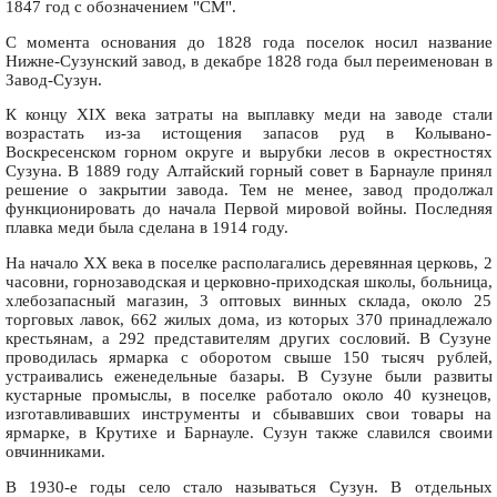
1847 год с обозначением "СМ".
С момента основания до 1828 года поселок носил название
Нижне-Сузунский завод, в декабре 1828 года был переименован в
Завод-Сузун.
К концу XIX века затраты на выплавку меди на заводе стали
возрастать из-за истощения запасов руд в Колывано-
Воскресенском горном округе и вырубки лесов в окрестностях
Сузуна. В 1889 году Алтайский горный совет в Барнауле принял
решение о закрытии завода. Тем не менее, завод продолжал
функционировать до начала Первой мировой войны. Последняя
плавка меди была сделана в 1914 году.
На начало XX века в поселке располагались деревянная церковь, 2
часовни, горнозаводская и церковно-приходская школы, больница,
хлебозапасный магазин, 3 оптовых винных склада, около 25
торговых лавок, 662 жилых дома, из которых 370 принадлежало
крестьянам, а 292 представителям других сословий. В Сузуне
проводилась ярмарка с оборотом свыше 150 тысяч рублей,
устраивались еженедельные базары. В Сузуне были развиты
кустарные промыслы, в поселке работало около 40 кузнецов,
изготавливавших инструменты и сбывавших свои товары на
ярмарке, в Крутихе и Барнауле. Сузун также славился своими
овчинниками.
В 1930-е годы село стало называться Сузун. В отдельных