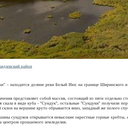
идзевский район
ки" – находится долине реки Белый Июс на границе Ширинского и
ения представляет собой массив, состоящий из пяти отдельно ст
 скала в виде куба - "Сундук", остальные "Сундуки" получили по
 склон на вершине круто обрывается вниз, западный же полого спу
шины сундуков открывается невысокие окрестные горные хребты, с
ла центром орошаемого земледелия.