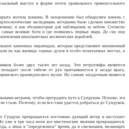
скальный выступ в форме почти правильного прямоугольного
скрыта могила шамана. В захоронении был обнаружен камень с
 археологические экспедиции, которыми было сделано множество
илище, и как обсерватория для наблюдения за небом. Согласно
и самые великие боги и где появились первые люди. До сих пор
риземления инопланетных космических кораблей.
больших каменных пирамидок, которые представляют неизменный
авали их как жилища горных духов в особо почитаемых местах, к
ником более двух тысяч лет назад. Эти петроглифы являются
попадает после гибели от рук притаившегося в засаде врага,
иринского краеведческого музея. Но самым загадочным является
ильными ветрами, чтобы преградить путь к Сундукам. Похоже, эта
не стали. Поэтому, если все-таки удастся добраться до Сундуков,
не Сундука прекращается постоянно дующий ветер и наступает
Но уже в три часа ночи все мистические явления прекращаются,
егда, а лишь в "определенное" время, да и смельчаков, желающих