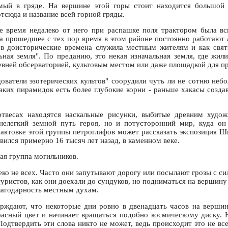
мый в гряде. На вершине этой горы стоит находится большой 
сюда и название всей горной гряды.
е время недалеко от него при распашке поля трактором была в
 За прошедшее с тех пор время в этом районе постоянно работают
в доисторические времена служила местным жителям и как свят
ная земля". По преданию, это некая изначальная земля, где жил
евней обсерваторией, культовым местом или даже площадкой для п
дователи эзотерических культов" соорудили чуть ли не сотню не
аких пирамидок есть более глубокие корни - раньше хакасы созд
твесах находятся наскальные рисунки, выбитые древним худож
нелегкий земной путь героя, но и потусторонний мир, куда он 
актовке этой группы петроглифов может рассказать экспозиция Ш
ился примерно 16 тысяч лет назад, в каменном веке.
я группа могильников.
еко не всех. Часто они запутывают дорогу или посылают грозы с с
ристов, как они доехали до сундуков, но подниматься на вершину 
благодарность местным духам.
ерждают, что некоторые дни ровно в двенадцать часов на верши
расный цвет и начинает вращаться подобно космическому диску. 
одтвердить эти слова никто не может, ведь происходит это не вс