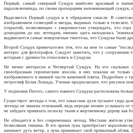
Первый, самый северный Сундук наиболее красивый и значи
параллелепипеда, по своим пропорциям напоминающий сундук, от
Выделяется Первый сундук и в обрядовом смысле. В советско
изображением созвездий и звезды, видимых только в телескоп.
открытий, позволяющих с уверенностью утверждать, что гора 
дошедшим до нас легендам, именно здесь находилась "изначаль
выдвигаются самые невероятные гипотезы, что Сундуки были др
Второй Сундук примечателен тем, что на нем те самые "после
интерес для фотографов. Следует заметить, что у сооружения т
которым с древности относились и Сундуки.
Не менее интересен и Четвертый Сундук. На его скальных о
своеобразным героическим эпосом, в них показан не только 
изображенного в нижней части каменной плиты. Подробнее о тр
петроглиф Белая Лошадь. Ученые предполагают, что рисунок появ
У подножия Пятого, самого южного Сундука расположена больша
Существует легенда о том, что хакасские духи пускают сюда дал
легенда не лишена оснований, ведь нередко можно услышать от ту
не забудьте привязать полоску ткани к жертвенному дереву как 
Не обходится и без современных легенд. Местыне жители утв
безмолвная тишина. В это время луна приобретает кораллово-к
начинает дуть ветер, а луна принимает свой привычный облик. П