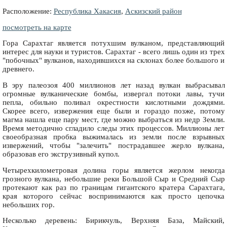
Расположение:
Республика Хакасия
,
Аскизский район
посмотреть на карте
Гора Сарахтаг является потухшим вулканом, представляющий
интерес для науки и туристов. Сарахтаг - всего лишь один из трех
"побочных" вулканов, находившихся на склонах более большого и
древнего.
В эру палеозоя 400 миллионов лет назад вулкан выбрасывал
огромные вулканические бомбы, извергал потоки лавы, тучи
пепла, обильно поливал окрестности кислотными дождями.
Скорее всего, извержения еще были и гораздо позже, потому
магма нашла еще пару мест, где можно выбраться из недр Земли.
Время методично сгладило следы этих процессов. Миллионы лет
своеобразная пробка выжималась из земли после взрывных
извержений, чтобы "залечить" пострадавшее жерло вулкана,
образовав его экструзивный купол.
Четырехкилометровая долина горы является жерлом некогда
грозного вулкана, небольшие реки Большой Сыр и Средний Сыр
протекают как раз по границам гигантского кратера Сарахтага,
края которого сейчас воспринимаются как просто цепочка
небольших гор.
Несколько деревень: Бирикчуль, Верхняя База, Майский,