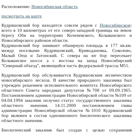
Расположение:
Новосибирская область
посмотреть на карте
Кудряшовский бор находится совсем рядом с
Новосибирском
:
всего в 10 километрах от его северо-западной границы на левом
берегу Оби на территориях Коченевского, Колыванского и
Новосибирского районов области.
Кудряшовский бор занимает обширную площадь в 177 кв.км.
между поселками Кудряшовский, Криводановка, Соколово,
Малый Оеш и Затонский. С севера на юг бор пересекает
Колыванское шоссе а с востока на запад Новосибирский
"Северный объезд", являющийся часть федеральной трассы М51.
Кудряшовский бор обслуживается Кудряшовским лесничеством
новосибирского лесхоза. В качестве природного заказника был
учрежден решением исполнительного комитета Новосибирского
областного Совета народных депутатов №708 от 09.09.1965.
Постановлением администрации Новосибирской области №109 от
04.04.1994 заказник получил статус государственного заказника
областного значения. 14.11.2000 постановлением главы
администрации Новосибирской области №1010 Кудряшовский
бор включен в состав одноименного биологического заказника
областного значения.
Биологический заказник был создан с целью сохранения