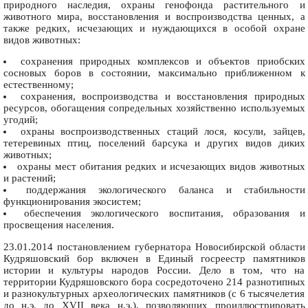
природного наследия, охраны генофонда растительного и
животного мира, восстановления и воспроизводства ценных, а
также редких, исчезающих и нуждающихся в особой охране
видов животных:
сохранения природных комплексов и объектов приобских
сосновых боров в состоянии, максимально приближенном к
естественному;
сохранения, воспроизводства и восстановления природных
ресурсов, обогащения сопредельных хозяйственно используемых
угодий;
охраны воспроизводственных стаций лося, косули, зайцев,
тетеревиных птиц, поселений барсука и других видов диких
животных;
охраны мест обитания редких и исчезающих видов животных
и растений;
поддержания экологического баланса и стабильности
функционирования экосистем;
обеспечения экологического воспитания, образования и
просвещения населения.
23.01.2014 постановлением губернатора Новосибирской области
Кудряшовский бор включен в Единый госреестр памятников
истории и культуры народов России. Дело в том, что на
территории Кудряшовского бора сосредоточено 214 разнотипных
и разнокультурных археологических памятников (с 6 тысячелетия
до н.э. до XVII века н.э.), позволяющих проиллюстрировать