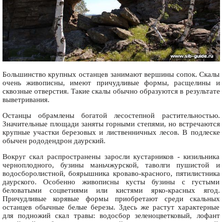
Большинство крупных останцев занимают вершины сопок. Скалы
очень живописны, имеют причудливые формы, расщелины и
сквозные отверстия. Такие скалы обычно образуются в результате
выветривания.
Останцы обрамлены богатой лесостепной растительностью.
Значительные площади заняты горными степями, но встречаются
крупные участки березовых и лиственничных лесов. В подлеске
обычен рододендрон даурский.
Вокруг скал распространены заросли кустарников - кизильника
черноплодного, бузины маньчжурской, таволги пушистой и
водосборолистной, боярышника кроваво-красного, пятилистника
даурского. Особенно живописны кусты бузины с густыми
беловатыми соцветиями или кистями ярко-красных ягод.
Причудливые корявые формы приобретают среди скальных
останцев обычные белые березы. Здесь же растут характерные
для подножий скал травы: водосбор зеленоцветковый, лофант