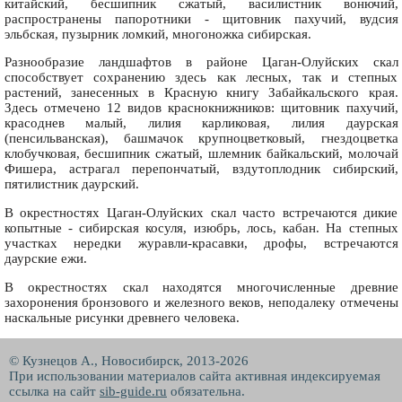
китайский, бесшипник сжатый, василистник вонючий,
распространены папоротники - щитовник пахучий, вудсия
эльбская, пузырник ломкий, многоножка сибирская.
Разнообразие ландшафтов в районе Цаган-Олуйских скал
способствует сохранению здесь как лесных, так и степных
растений, занесенных в Красную книгу Забайкальского края.
Здесь отмечено 12 видов краснокнижников: щитовник пахучий,
красоднев малый, лилия карликовая, лилия даурская
(пенсильванская), башмачок крупноцветковый, гнездоцветка
клобучковая, бесшипник сжатый, шлемник байкальский, молочай
Фишера, астрагал перепончатый, вздутоплодник сибирский,
пятилистник даурский.
В окрестностях Цаган-Олуйских скал часто встречаются дикие
копытные - сибирская косуля, изюбрь, лось, кабан. На степных
участках нередки журавли-красавки, дрофы, встречаются
даурские ежи.
В окрестностях скал находятся многочисленные древние
захоронения бронзового и железного веков, неподалеку отмечены
наскальные рисунки древнего человека.
© Кузнецов А., Новосибирск, 2013-2026
При использовании материалов сайта активная индексируемая
ссылка на сайт
sib-guide.ru
обязательна.