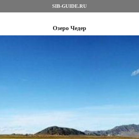
SIB-GUIDE.RU
Озеро Чедер