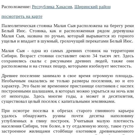
Расположение:
Республика Хакасия
,
Ширинский район
посмотреть на карте
Палеолитическая стоянка Малая Сыя расположена на берегу реки
Белый Июс. Стоянка, как и расположенная рядом деревушка
Малая Сыя, названа по ручью, который вырывается из горного
ущелья и впадает в шумный, грохочущий перекатами Белый Июс.
Малая Сыя - одна из самых древних стоянок на территории
Сибири. Возраст стоянки составляет около 34 тысяч лет. Здесь
сохранились скалы с рисунками древних людей, также они
расположены и на стенах пещер, которыми изобилует местность.
Древнее поселение занимало в свое время огромную площадь.
Необычным оказались не только размеры поселения, но и его
характер. Это было не временное пристанище охотников с наспех
построенными шалашами, в которых можно укрыться на ночь или
от непогоды. Здесь многие годы, а может и десятилетия,
существовал целый поселок с капитальными землянками.
При осмотре поселка в обрезах старого глиняного карьера
удалось обнаружить руины почти десятка наполовину
углубленных в глину построек. Учитывая малую плотность
населения Сибири, тем более, в ту отдаленную эпоху, такое густо
застроенное жилищами стойбище охотников древнекаменного