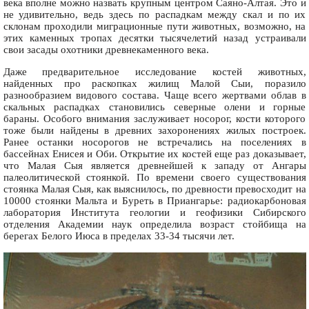
века вполне можно назвать крупным центром Саяно-Алтая. Это и
не удивительно, ведь здесь по распадкам между скал и по их
склонам проходили миграционные пути животных, возможно, на
этих каменных тропах десятки тысячелетий назад устраивали
свои засады охотники древнекаменного века.
Даже предварительное исследование костей животных,
найденных про раскопках жилищ Малой Сыи, поразило
разнообразием видового состава. Чаще всего жертвами облав в
скальных распадках становились северные олени и горные
бараны. Особого внимания заслуживает носорог, кости которого
тоже были найдены в древних захоронениях жилых построек.
Ранее останки носорогов не встречались на поселениях в
бассейнах Енисея и Оби. Открытие их костей еще раз доказывает,
что Малая Сыя является древнейшей к западу от Ангары
палеолитической стоянкой. По времени своего существования
стоянка Малая Сыя, как выяснилось, по древности превосходит на
10000 стоянки Мальта и Буреть в Приангарье: радиокарбоновая
лаборатория Института геологии и геофизики Сибирского
отделения Академии наук определила возраст стойбища на
берегах Белого Июса в пределах 33-34 тысячи лет.