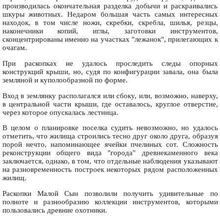
производилась окончательная разделка добычи и раскраивались
шкуры животных. Недаром большая часть самых интересных
находок, в том числе ножи, скребки, скребла, шилья, резцы,
наконечники копий, иглы, заготовки инструментов,
сконцентрированы именно на участках "лежанок", прилегающих к
очагам.
При раскопках не удалось проследить следы опорных
конструкций крыши, но, судя по конфигурации завала, она была
земляной и куполообразной по форме.
Вход в землянку располагался или сбоку, или, возможно, наверху,
в центральной части крыши, где оставалось, круглое отверстие,
через которое опускалась лестница.
В целом о планировке поселка судить невозможно, но удалось
отметить, что жилища строились тесно друг около друга, образуя
порой нечто, напоминающее ячейки пчелиных сот. Сложность
реконструкции общего вида "города" древнекаменного века
заключается, однако, в том, что отдельные наблюдения указывают
на разновременность построек некоторых рядом расположенных
жилищ.
Раскопки Малой Сын позволили получить удивительные по
полноте и разнообразию коллекции инструментов, которыми
пользовались древние охотники.