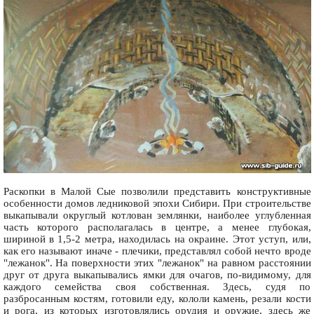
Раскопки в Малой Сые позволили представить конструктивные
особенности домов ледниковой эпохи Сибири. При строительстве
выкапывали округлый котлован землянки, наиболее углубленная
часть которого располагалась в центре, а менее глубокая,
шириной в 1,5-2 метра, находилась на окраине. Этот уступ, или,
как его называют иначе - плечики, представлял собой нечто вроде
"лежанок". На поверхности этих "лежанок" на равном расстоянии
друг от друга выкапывались ямки для очагов, по-видимому, для
каждого семейства своя собственная. Здесь, судя по
разбросанным костям, готовили еду, кололи камень, резали кости
и рога, из которых изготовлялись орудия и оружие, здесь же