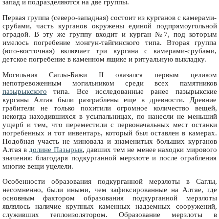
запад и подразделяются на две группы.
Первая группа (северо-западная) состоит из курганов с камерами-
срубами, часть курганов окружены единой подпрямоугольной
оградой. В эту же группу входит и курган №7, под которым
имелось погребение монгун-тайгинского типа. Вторая группа
(юго-восточная) включает три кургана с камерами-срубами,
детское погребение в каменном ящике и ритуальную выкладку.
Могильник Саглы-Бажи II оказался первым целиком
непотревоженным могильником среди всех памятников
пазырыкского
типа. Все исследованные ранее пазырыкские
курганы Алтая были разграблены еще в древности. Древние
грабители не только похитили огромное количество вещей,
некогда находившихся в усыпальницах, по нанесли не меньший
ущерб и тем, что переместили с первоначальных мест останки
погребенных и тот инвентарь, который был оставлен в камерах.
Подобная участь не миновала и знаменитых больших курганов
Алтая в
долине Пазырык
, давших тем не менее находки мирового
значения: благодаря подкурганной мерзлоте и после ограбления
многие вещи уцелели.
Особенности образования подкурганной мерзлоты в Саглы,
несомненно, были иными, чем зафиксированные на Алтае, где
основным фактором образования подкурганной мерзлоты
являлось наличие крупных каменных надземных сооружений,
служивших теплоизолятором. Образование мерзлоты в