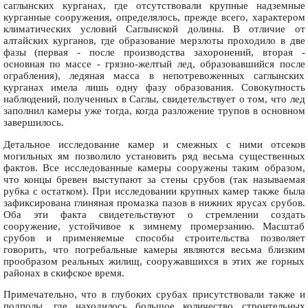
саглынских курганах, где отсутствовали крупные надземные
курганные сооружения, определялось, прежде всего, характером
климатических условий Саглынской долины. В отличие от
алтайских курганов, где образование мерзлоты проходило в две
фазы (первая - после производства захоронений, вторая -
основная по массе - грязно-желтый лед, образовавшийся после
ограбления), ледяная масса в непотревоженных саглынских
курганах имела лишь одну фазу образования. Совокупность
наблюдений, полученных в Саглы, свидетельствует о том, что лед
заполнил камеры уже тогда, когда разложение трупов в основном
завершилось.
Детальное исследование камер и смежных с ними отсеков
могильных ям позволило установить ряд весьма существенных
фактов. Все исследованные камеры сооружены таким образом,
что концы бревен выступают за стены срубов (так называемая
рубка с остатком). При исследовании крупных камер также была
зафиксирована глиняная промазка пазов в нижних ярусах срубов.
Оба эти факта свидетельствуют о стремлении создать
сооружение, устойчивое к зимнему промерзанию. Масштаб
срубов и применяемые способы строительства позволяет
говорить, что погребальные камеры являются весьма близким
прообразом реальных жилищ, сооружавшихся в этих же горных
районах в скифское время.
Примечательно, что в глубоких срубах присутствовали также и
подполы, где находилось большое количество строительных