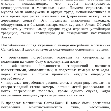
отходов, показывающих, что срубы монтировались
непосредственно в могильных ямах. Помимо строительного
мусора были обнаружены и орудия труда, использовавшиеся в
свое время при рытье могильных ям (деревянная колотушка и
деревянная лопата). Эти предметы аналогичны находкам,
обнаруженным в больших пазырыкских курганах Алтая. Обычай
помещать у стенок камер орудия труда отражает устойчивую
традицию, также характерную для пазырыкских памятников
Алтая.
Погребальный обряд курганов с камерами-срубами могильника
Саглы-Бажи II характеризуется следующими основными чертами:
ориентация погребенных головами на северо-запад в
положении на левом боку с подогнутыми ногами
абсолютное большинство захоронений являются
коллективными, многоактными, в подземные камеры вели ходы,
через которые в срубы проносили каждого очередного
погребаемого
взрослые погребенные располагались в один ряд, головами к
северо-западной стенке камеры, останки детей располагались в
ногах погребенных взрослых, кроме одного случая, когда
погребенная женщина держала ребенка в объятиях
В пределах могильника Саглы-Бажи II также были раскопаны
погребения монгун-тайгинского типа, несомненно,