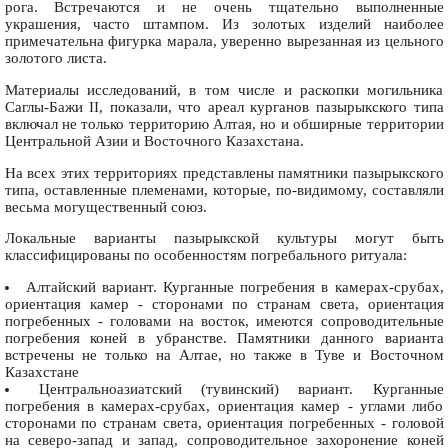
рога. Встречаются и не очень тщательно выполненные
украшения, часто штампом. Из золотых изделий наиболее
примечательна фигурка марала, уверенно вырезанная из цельного
золотого листа.
Материалы исследований, в том числе и раскопки могильника
Саглы-Бажи II, показали, что ареал курганов пазырыкского типа
включал не только территорию Алтая, но и обширные территории
Центральной Азии и Восточного Казахстана.
На всех этих территориях представлены памятники пазырыкского
типа, оставленные племенами, которые, по-видимому, составляли
весьма могущественный союз.
Локальные варианты пазырыкской культуры могут быть
классифицированы по особенностям погребального ритуала:
Алтайский вариант. Курганные погребения в камерах-срубах,
ориентация камер - сторонами по странам света, ориентация
погребенных - головами на восток, имеются сопроводительные
погребения коней в убранстве. Памятники данного варианта
встречены не только на Алтае, но также в Туве и Восточном
Казахстане
Центральноазиатский (тувинский) вариант. Курганные
погребения в камерах-срубах, ориентация камер - углами либо
сторонами по странам света, ориентация погребенных - головой
на северо-запад и запад, сопроводительное захоронение коней