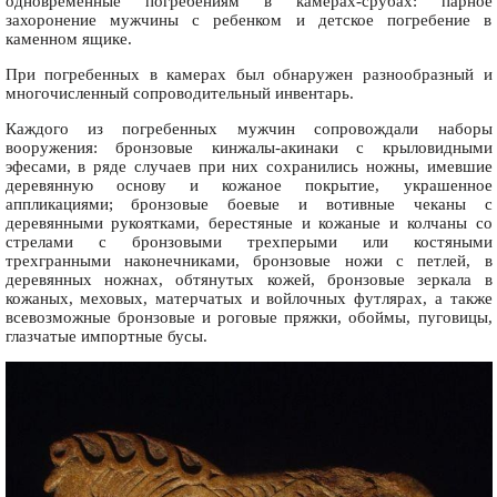
одновременные погребениям в камерах-срубах: парное
захоронение мужчины с ребенком и детское погребение в
каменном ящике.
При погребенных в камерах был обнаружен разнообразный и
многочисленный сопроводительный инвентарь.
Каждого из погребенных мужчин сопровождали наборы
вооружения: бронзовые кинжалы-акинаки с крыловидными
эфесами, в ряде случаев при них сохранились ножны, имевшие
деревянную основу и кожаное покрытие, украшенное
аппликациями; бронзовые боевые и вотивные чеканы c
деревянными рукоятками, берестяные и кожаные и колчаны со
стрелами с бронзовыми трехперыми или костяными
трехгранными наконечниками, бронзовые ножи с петлей, в
деревянных ножнах, обтянутых кожей, бронзовые зеркала в
кожаных, меховых, матерчатых и войлочных футлярах, а также
всевозможные бронзовые и роговые пряжки, обоймы, пуговицы,
глазчатые импортные бусы.