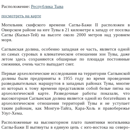
Расположение:
Республика Тыва
посмотреть на карте
Могильник скифского времени Саглы-Бажи II расположен в
Овюрском районе на юге Тувы в 21 километре к западу от поселка
Саглы (Кызыл-Тей) на высоте около 2000 метров над уровнем
моря.
Саглынская долина, особенно западная ее часть, является одной
из самых суровых в климатическом отношении зон Тувы, даже
летом здесь сохраняются обширные по площади постоянные
снежники, очень часто выпадает снег.
Первые археологические исследования на территории Саглынской
долины были предприняты в 1955 году во время проведения
разведывательных маршрутов в западных районах Тувы, многие
из которых к тому времени представляли собой белые пятна на
археологической карте. Разведочные работы показали, что
высокогорная Саглынская долина является одной из богатейших в
археологическом отношении территорий Тувы и не уступает
таким районам, как Монгун-Тайга, Кара-Холь и правобережье
Улуг-Хема.
Расположенные на высокогорном плато памятники могильника
Саглы-Бажи II вытянуты в единую цепь с юго-востока на северо-