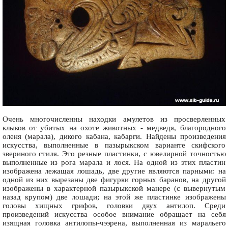
Очень многочисленны находки амулетов из просверленных
клыков от убитых на охоте животных - медведя, благородного
оленя (марала), дикого кабана, кабарги. Найдены произведения
искусства, выполненные в пазырыкском варианте скифского
звериного стиля. Это резные пластинки, с ювелирной точностью
выполненные из рога марала и лося. На одной из этих пластин
изображена лежащая лошадь, две другие являются парными: на
одной из них вырезаны две фигурки горных баранов, на другой
изображены в характерной пазырыкской манере (с вывернутым
назад крупом) две лошади; на этой же пластинке изображены
головы хищных грифов, головки двух антилоп. Среди
произведений искусства особое внимание обращает на себя
изящная головка антилопы-чээрена, выполненная из маральего