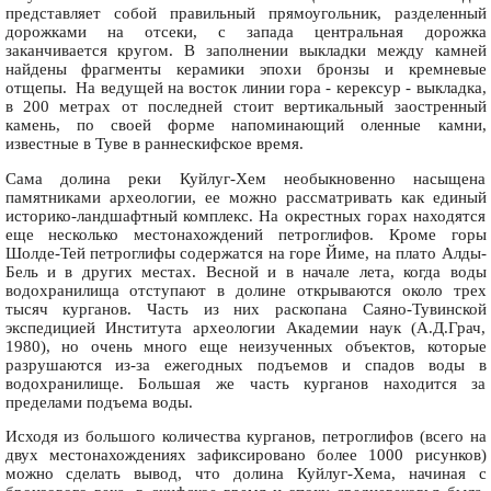
представляет собой правильный прямоугольник, разделенный
дорожками на отсеки, с запада центральная дорожка
заканчивается кругом. В заполнении выкладки между камней
найдены фрагменты керамики эпохи бронзы и кремневые
отщепы. На ведущей на восток линии гора - керексур - выкладка,
в 200 метрах от последней стоит вертикальный заостренный
камень, по своей форме напоминающий оленные камни,
известные в Туве в раннескифское время.
Сама долина реки Куйлуг-Хем необыкновенно насыщена
памятниками археологии, ее можно рассматривать как единый
историко-ландшафтный комплекс. На окрестных горах находятся
еще несколько местонахождений петроглифов. Кроме горы
Шолде-Тей петроглифы содержатся на горе Йиме, на плато Алды-
Бель и в других местах. Весной и в начале лета, когда воды
водохранилища отступают в долине открываются около трех
тысяч курганов. Часть из них раскопана Саяно-Тувинской
экспедицией Института археологии Академии наук (А.Д.Грач,
1980), но очень много еще неизученных объектов, которые
разрушаются из-за ежегодных подъемов и спадов воды в
водохранилище. Большая же часть курганов находится за
пределами подъема воды.
Исходя из большого количества курганов, петроглифов (всего на
двух местонахождениях зафиксировано более 1000 рисунков)
можно сделать вывод, что долина Куйлуг-Хема, начиная с