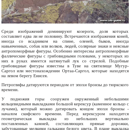
Среди изображений доминируют козероги, доля которых
составляет едва ли не половину. Встречаются изображения коней,
иногда со всадником на спине, оленей, быков, иногда
навьюченных, собак или волков, людей, солярные знаки и неясные
антропоморфные фигуры. Особенно интересны антропоморфные
фаллические фигуры с грибовидными головами, у некоторых из
них в руках имеется натянутый лук со стрелой. Подобные
грибовидные фигуры известны в Туве на святилище Мугур-
Саргол или местонахождении Ортаа-Саргол, которые находятся
на левом берегу Енисея.
Петроглифы датируются периодом от эпохи бронзы до тюркского
времени.
У подножия горы сооружен окруженный небольшими
кольцевидными выкладками большой керексур (каменное кольцо с
лучами), который можно датировать концом эпохи бронзы -
началом скифского времени. Перед керексуром находится
геометрическая выкладка из небольших вертикально
поставленных камней, составляющих прямые дорожки,
забутованные мелкими гальками белого цвета. В плане выкладка