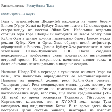
Расположение:
Республика Тыва
посмотреть на карте
Гора с петроглифами Шолде-Тей находится на левом берегу
Енисея (Уулуг-Хема) на Куйлуг-Хемском плато в 12 километрах к
северо-западу от поселка Эйлиг-Хем. Небольшая отдельно
стоящая гора Гора Шолде-Тей находится на левом берегу реки
Куйлуг-Хем в центре долины параллельно берегу Енисея между
реками Куйлуг-Хем и Ортаа-Хем, образуя некий амфитеатр,
обращенный к Енисею. Долина Куйлуг-Хем расположена в зоне
затопления Саяно-Шушенской ГЭС. После создания
водохранилища прибрежные скалы подвергаются интенсивной
ветровой эрозии. На сохранность памятника влияют также и
более обильное, нежели раньше, выпадение осадков.
Название Шолде-Тей в переводе с тувинского означает "гора на
поле", что полностью оправдывается ее местонахождением.
Название же широкой долины реки Куйлуг-Хем означает
"пещерная река". Река неоднократно меняла русло, поэтому ее
пойма изрезана оврагами и каменными выбросами. Этим
воспользовались люди, вероятно, еще эпохи средневековья (VII-
XII века) во время господства Тюркского, Уйгурского и
Кыргызского каганатов, или в XV-XVII века, когда Тува
находилась под владычеством Китая. В то время здесь была
построена целая система каналов, некоторые из которых