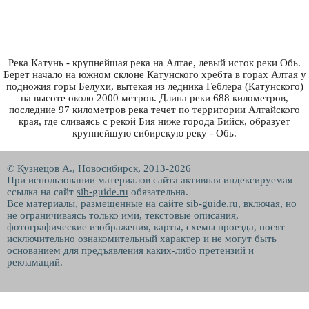
Река Катунь - крупнейшая река на Алтае, левый исток реки Обь.
Берет начало на южном склоне Катунского хребта в горах Алтая у
подножия горы Белухи, вытекая из ледника Геблера (Катунского)
на высоте около 2000 метров. Длина реки 688 километров,
последние 97 километров река течет по территории Алтайского
края, где сливаясь с рекой Бия ниже города Бийск, образует
крупнейшую сибирскую реку - Обь.
© Кузнецов А., Новосибирск, 2013-2026
При использовании материалов сайта активная индексируемая
ссылка на сайт
sib-guide.ru
обязательна.
Все материалы, размещенные на сайте sib-guide.ru, включая, но
не ограничиваясь только ими, текстовые описания,
фотографические изображения, карты, схемы проезда, носят
исключительно ознакомительный характер и не могут быть
основанием для предъявления каких-либо претензий и
рекламаций.