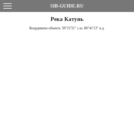
SIB-GUIDE.RU
Река Катунь
Координаты объекта:
50°21'51" с.ш. 86°41'13" в.д.