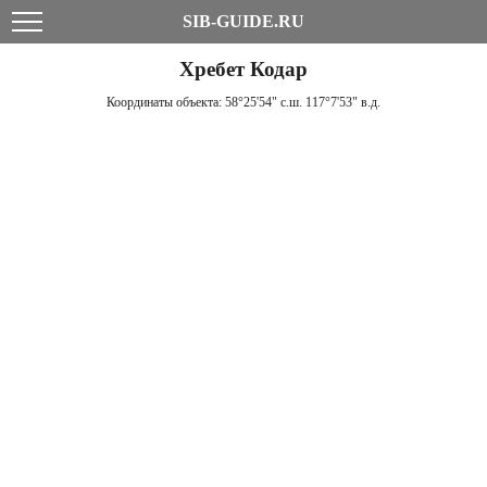
SIB-GUIDE.RU
Хребет Кодар
Координаты объекта:
58°25'54" с.ш. 117°7'53" в.д.