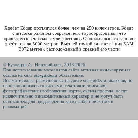
Хребет Кодар протянулся более, чем на 250 километров. Кодар
считается районом современного горообразования, что
проявляется в частых землетрясениях. Основная высота вершин
хребта около 3000 метров. Высшей точкой считается пик БАМ
(3072 метра), расположенный в средней его части.
© Кузнецов А., Новосибирск, 2013-2026
При использовании материалов сайта активная индексируемая
ссылка на сайт
sib-guide.ru
обязательна.
Все материалы, размещенные на сайте sib-guide.ru, включая, но
не ограничиваясь только ими, текстовые описания,
фотографические изображения, карты, схемы проезда, носят
исключительно ознакомительный характер и не могут быть
основанием для предъявления каких-либо претензий и
рекламаций.