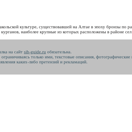
акольской культуре, существовавшей на Алтае в эпоху бронзы по раз
 курганов, наиболее крупные из которых расположены в районе сел 
ылка на сайт
sib-guide.ru
обязательна.
не ограничиваясь только ими, текстовые описания, фотографические
явления каких-либо претензий и рекламаций.