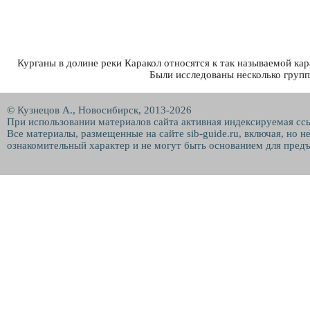
Курганы в долине реки Каракол относятся к так называемой кар
Были исследованы несколько групп
© Кузнецов А., Новосибирск, 2013-2026
При использовании материалов сайта активная индексируемая сс
Все материалы, размещенные на сайте sib-guide.ru, включая, но 
ознакомительный характер и не могут быть основанием для предъ