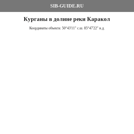
SIB-GUIDE.RU
Курганы в долине реки Каракол
Координаты объекта:
50°43'11" с.ш. 85°47'22" в.д.