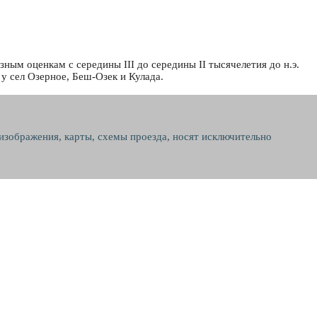
ным оценкам с середины III до середины II тысячелетия до н.э.
у сел Озерное, Беш-Озек и Кулада.
 изображения, карты, схемы проезда, носят исключительно